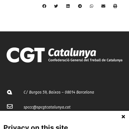
C/ Burgos 59, Baixos – 08014 Barcelona
spccc@
spcgtcatalunya.cat
935 120 481
Privacy on this site