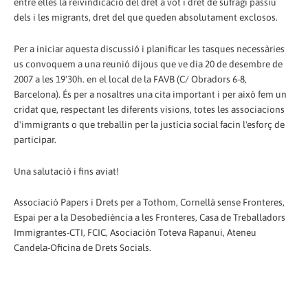
entre elles la reivindicació del dret a vot i dret de sufragi passiu
dels i les migrants, dret del que queden absolutament exclosos.
Per a iniciar aquesta discussió i planificar les tasques necessàries
us convoquem a una reunió dijous que ve dia 20 de desembre de
2007 a les 19'30h. en el local de la FAVB (C/ Obradors 6-8,
Barcelona). És per a nosaltres una cita important i per això fem un
cridat que, respectant les diferents visions, totes les associacions
d'immigrants o que treballin per la justícia social facin l'esforç de
participar.
Una salutació i fins aviat!
Associació Papers i Drets per a Tothom, Cornellà sense Fronteres,
Espai per a la Desobediència a les Fronteres, Casa de Treballadors
Immigrantes-CTI, FCIC, Asociación Toteva Rapanui, Ateneu
Candela-Oficina de Drets Socials.