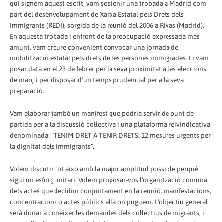
qui signem aquest escrit, vam sostenir una trobada a Madrid com
part del desenvolupament de Xarxa Estatal pels Drets dels
Immigrants (REDI), sorgida de la reunió del 2006 a Rivas (Madrid).
En aquesta trobada i enfront de la preocupació expressada més
amunt, vam creure convenient convocar una jornada de
mobilització estatal pels drets de les persones immigrades. Li vam
posar data en el 23 de febrer per la seva proximitat a les eleccions
de març i per disposar d'un temps prudencial per a la seva
preparació.
Vam elaborar també un manifest que podria servir de punt de
partida per a la discussió col·lectiva i una plataforma reivindicativa
denominada: “TENIM DRET A TENIR DRETS: 12 mesures urgents per
la dignitat dels immigrants”.
Volem discutir tot això amb la major amplitud possible perquè
sigui un esforç unitari. Volem proposar-vos l'organització comuna
dels actes que decidim conjuntament en la reunió: manifestacions,
concentracions o actes públics allà on puguem. L'objectiu general
serà donar a conèixer les demandes dels col·lectius de migrants, i