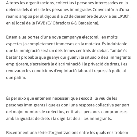
A totes les organitzacions, col·lectius i persones interessades en la
defensa dels drets de les persones immigrades Convocatòria d'una
reunió àmplia per al dijous dia 20 de desembre de 2007 a les 19'30h.
en el local de la FAVB (C/ Obradors 6-8, Barcelona).
Estem a les portes d'una nova campanya electoral i en molts
aspectes ja completament immersos en la mateixa. És indubtable
que la immigració serà un dels temes centrals de debat. També és
bastant probable que guanyi qui guanyi la situació dels immigrants
empitjorarà, s'acreixerà la discriminació i la privació de drets, i es
renovaran les condicions d'explotació laboral i repressió policial
que patim.
És per això que entenem necessari que s'escolti la veu de les
persones immigrants i que es doni una resposta col·lectiva per part
del major nombre de col·lectius, entitats i persones compromeses
amb la igualtat de drets i la dignitat dels i les immigrants.
Recentment una sèrie d'organitzacions entre les quals ens trobem