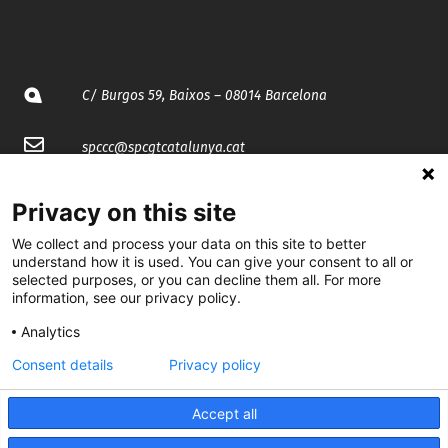
C/ Burgos 59, Baixos – 08014 Barcelona
spccc@
spcgtcatalunya.cat
935 120 481
Privacy on this site
We collect and process your data on this site to better
@CGTCatalunya
understand how it is used. You can give your consent to all or
selected purposes, or you can decline them all. For more
cgtcatalunya
information, see our privacy policy.
Analytics
CGTCatalunya
Consent details
Privacy policy
cgtcatalunya
Accept all