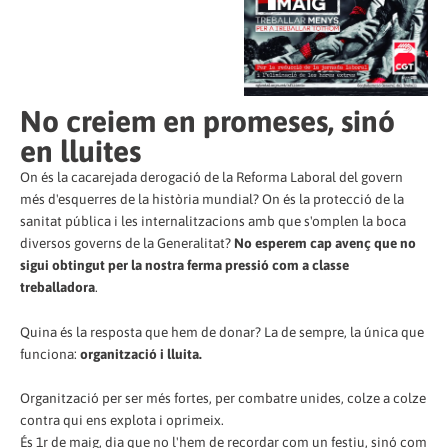
No creiem en promeses, sinó
en lluites
On és la cacarejada derogació de la Reforma Laboral del govern
més d'esquerres de la història mundial? On
és
la protecció de la
sanitat pública i les internalitzacions amb que s'omplen la boca
diversos governs de la Generalitat?
No esperem cap avenç que no
sigui obtingut per la nostra ferma pressió com a classe
treballadora
.
Quina és la resposta que hem de donar? La de sempre
, la única que
funciona
:
organització i lluita.
Organització per ser més fortes, per combatre unides, colze a colze
contra qui ens explota i oprimeix
.
És 1
r
de maig, dia que no
l'
hem de recordar com un festiu, sinó com