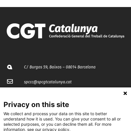
C/ Burgos 59, Baixos – 08014 Barcelona
spccc@
spcgtcatalunya.cat
935 120 481
Privacy on this site
We collect and process your data on this site to better
@CGTCatalunya
understand how it is used. You can give your consent to all or
selected purposes, or you can decline them all. For more
cgtcatalunya
information, see our privacy policy.