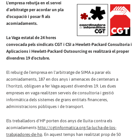
L'empresa rebutja en el servei
d'arbitratge per acordar un pla
d'ocupació i posar fi als
acomiadaments.
La Vaga estatal de 24 hores
convocada pels sindicats CGT i CSI a Hewlett-Packard Consultoria i
Aplicacions i Hewlett-Packard Outsourcing es realitzarà el proper
divendres 19 d'octubre.
El rebuig de l'empresa en l'arbitratge de SIMA a parar els
acomiadaments, 187 en dos anys i amenaces de centenars a
l'horitzó, obliguen a fer Vaga aquest divendres 19. Les dues
empreses en vaga realitzen serveis de consultoria i gestió
informàtica dels sistemes de grans entitats financeres,
administracions públiques i de transport.
Els treballadors d'HP porten dos anys de lluita contra els
acomiadaments
http://cgtinformatica.org/la-lucha-de-los-
trabajadores-de-hp
. En aquest temps han realitzat prop de 50