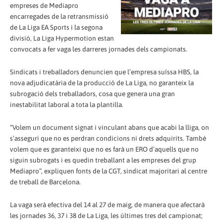
empreses de Mediapro
encarregades de la retransmissió
de La Liga EA Sports i la segona
divisió, La Liga Hypermotion estan
convocats a fer vaga les darreres jornades dels campionats.
Sindicats i treballadors denuncien que l’empresa suïssa HBS, la
nova adjudicatària de la producció de La Liga, no garanteix la
subrogació dels treballadors, cosa que genera una gran
inestabilitat laboral a tota la plantilla.
“Volem un document signat i vinculant abans que acabi la lliga, on
s’asseguri que no es perdran condicions ni drets adquirits. També
volem que es garanteixi que no es farà un ERO d’aquells que no
siguin subrogats i es quedin treballant a les empreses del grup
Mediapro”, expliquen fonts de la CGT, sindicat majoritari al centre
de treball de Barcelona.
La vaga serà efectiva del 14 al 27 de maig, de manera que afectarà
les jornades 36, 37 i 38 de La Liga, les últimes tres del campionat;