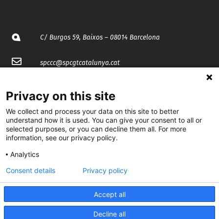
C/ Burgos 59, Baixos – 08014 Barcelona
spccc@
spcgtcatalunya.cat
935 120 481
Privacy on this site
We collect and process your data on this site to better
@CGTCatalunya
understand how it is used. You can give your consent to all or
selected purposes, or you can decline them all. For more
cgtcatalunya
information, see our privacy policy.
CGTCatalunya
Analytics
Consent details
Privacy policy
cgtcatalunya
Accept all
Decline all
Desenvolupat per