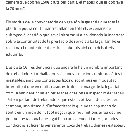
càmera que cobren 150€ bruts per partit, el mateix que es cobrava
fa 20 anys”.
Els motius de la convocatòria de vaga són la garantia que tota la
plantilla podrà continuar treballant en tots els escenaris de
subrogació, cessió o qualsevol altra casuística, donada la incertesa
sobre la continuïtat de la prestació de serveis a La Liga. També es
reclama el manteniment de drets laborals així com dels drets
adquirits.
Des de la CGT es denuncia que encara hi ha un nombre important
de treballadors i treballadores en unes situacions molt precàries i
inestables, amb uns contractes fixos discontinus en modalitat
intermitent que en molts casos es troben al marge de la legalitat,
com ja han denunciat en reiterades ocasions a inspecció de treball.
“Estem parlant de treballadors que estan cotitzant dos dies per
setmana, una situació d’infracotització que no té cap mena de
sentit en un món del futbol negoci que mou milions arreu del món,
per molt estacional que sigui hi ha un calendari i unes jornades,
condicions suficients per garantir llocs de treball dignes i estables”,