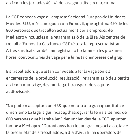
així com les jornades 40 i 41 de la segona divisió masculina.
La CGT convoca vaga a l’empresa Sociedad Europea de Unidades
Móviles, SLU, més coneguda com Eumovil, que aglutina 450 de les
800 persones que treballen actualment per a empreses de
Mediapro vinculades a la retransmissió de la lliga. Als centres de
treball d’Eumovil a Catalunya, CGT té tota la representativitat.
Altres sindicats també han registrat, o ho faran en les pròximes
hores, convocatòries de vaga per a la resta d’empreses del grup.
Els treballadors que estan convocats a fer la vaga són els
encarregats de la producció, realització i retransmissió dels partits,
així com muntatge, desmuntatge i transport dels equips
audiovisuals.
“No podem acceptar que HBS, que mourà una gran quantitat de
diners amb La Liga, sigui incapaç d’assegurar la feina a les més de
800 persones que hi treballen”, denuncien des de la CGT. Apunten
també a Mediapro: “Durant anys han fet un gran negoci a costa de
la precarietat dels treballadors, a dia d’avui hi ha operadors de