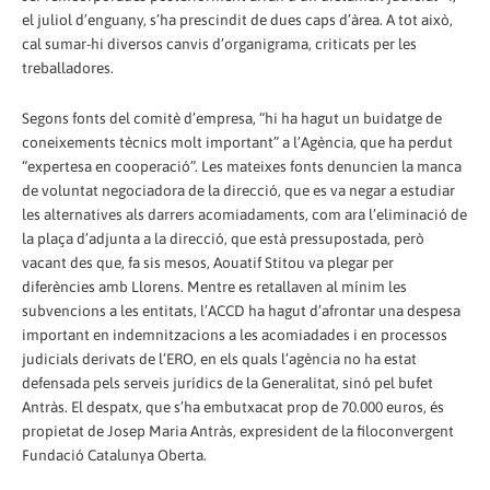
el juliol d’enguany, s’ha prescindit de dues caps d’àrea. A tot això,
cal sumar-hi diversos canvis d’organigrama, criticats per les
treballadores.
Segons fonts del comitè d’empresa, “hi ha hagut un buidatge de
coneixements tècnics molt important” a l’Agència, que ha perdut
“expertesa en cooperació”. Les mateixes fonts denuncien la manca
de voluntat negociadora de la direcció, que es va negar a estudiar
les alternatives als darrers acomiadaments, com ara l’eliminació de
la plaça d’adjunta a la direcció, que està pressupostada, però
vacant des que, fa sis mesos, Aouatif Stitou va plegar per
diferències amb Llorens. Mentre es retallaven al mínim les
subvencions a les entitats, l’ACCD ha hagut d’afrontar una despesa
important en indemnitzacions a les acomiadades i en processos
judicials derivats de l’ERO, en els quals l’agència no ha estat
defensada pels serveis jurídics de la Generalitat, sinó pel bufet
Antràs. El despatx, que s’ha embutxacat prop de 70.000 euros, és
propietat de Josep Maria Antràs, expresident de la filoconvergent
Fundació Catalunya Oberta.