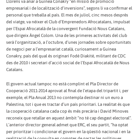
Llorens va anar a Guinea Conakry “en missió de promoció
empresarial i de localització d’inversions”, segons li va confirmar el
personal que treballa al país. El mes de juliol, cinc mesos després
del viatge, va néixer el Club d’Emprenedors Afrocatalans, impulsat
per l’Espai Afrocatalà de la convergent Fundació Nous Catalans,
que dirigeix Àngel Colom. Una de les primeres activitats del club
serà l’organització, a l’octubre, d’unes jornades sobre oportunitats
de negoci per a l’empresariat català, curiosament a Guinea
Conakry, país del qual és originari Fodé Diakité, militant de CDC
des de 2010 i secretari d’acció social de l’Espai Afrocatalà de Nous
Catalans.
El govern actual tampoc no està complint el Pla Director de
Cooperació 2011-2014 aprovat al final de l’etapa del tripartit i, per
exemple, el Pla Anual 2013 no contempla destinar ni un euro a
Palestina, tot i que es tractar d’un país prioritari. La realitat és que
la cooperació catalana cada cop és més precària i David Minoves
reconeix que retallar en aquest àmbit “no té cap desgast electoral”.
L’anterior director general admet que ERC, el seu partit, “ha optat
per prioritzar i condicionar el govern en la qüestió nacional i en la
realització de la consulta en comptes de pactar les polítiques