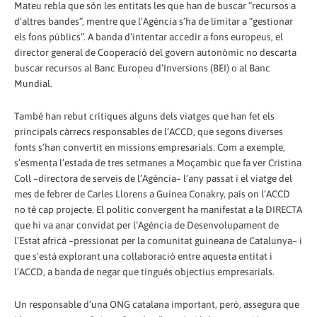
Mateu rebla que són les entitats les que han de buscar “recursos a
d’altres bandes”, mentre que l’Agència s’ha de limitar a “gestionar
els fons públics”. A banda d’intentar accedir a fons europeus, el
director general de Cooperació del govern autonòmic no descarta
buscar recursos al Banc Europeu d’Inversions (BEI) o al Banc
Mundial.
També han rebut crítiques alguns dels viatges que han fet els
principals càrrecs responsables de l’ACCD, que segons diverses
fonts s’han convertit en missions empresarials. Com a exemple,
s’esmenta l’estada de tres setmanes a Moçambic que fa ver Cristina
Coll –directora de serveis de l’Agència– l’any passat i el viatge del
mes de febrer de Carles Llorens a Guinea Conakry, país on l’ACCD
no té cap projecte. El polític convergent ha manifestat a la DIRECTA
que hi va anar convidat per l’Agència de Desenvolupament de
l’Estat africà –pressionat per la comunitat guineana de Catalunya– i
que s’està explorant una col·laboració entre aquesta entitat i
l’ACCD, a banda de negar que tingués objectius empresarials.
Un responsable d’una ONG catalana important, però, assegura que