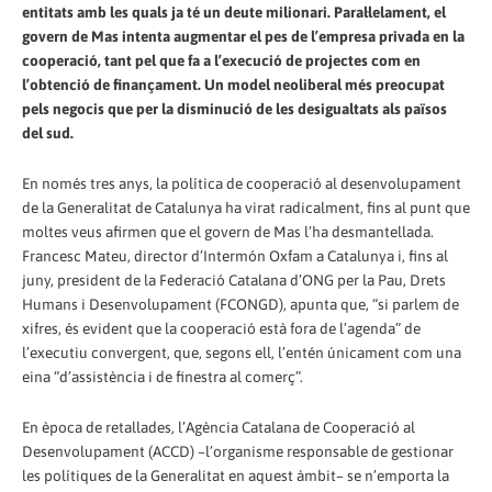
entitats amb les quals ja té un deute milionari. Paral·lelament, el
govern de Mas intenta augmentar el pes de l’empresa privada en la
cooperació, tant pel que fa a l’execució de projectes com en
l’obtenció de finançament. Un model neoliberal més preocupat
pels negocis que per la disminució de les desigualtats als països
del sud.
En només tres anys, la política de cooperació al desenvolupament
de la Generalitat de Catalunya ha virat radicalment, fins al punt que
moltes veus afirmen que el govern de Mas l’ha desmantellada.
Francesc Mateu, director d’Intermón Oxfam a Catalunya i, fins al
juny, president de la Federació Catalana d’ONG per la Pau, Drets
Humans i Desenvolupament (FCONGD), apunta que, “si parlem de
xifres, és evident que la cooperació està fora de l’agenda” de
l’executiu convergent, que, segons ell, l’entén únicament com una
eina “d’assistència i de finestra al comerç”.
En època de retallades, l’Agència Catalana de Cooperació al
Desenvolupament (ACCD) –l’organisme responsable de gestionar
les polítiques de la Generalitat en aquest àmbit– se n’emporta la