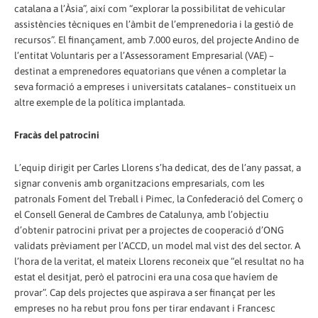
catalana a l’Àsia”, així com “explorar la possibilitat de vehicular
assistències tècniques en l’àmbit de l’emprenedoria i la gestió de
recursos”. El finançament, amb 7.000 euros, del projecte Andino de
l’entitat Voluntaris per a l’Assessorament Empresarial (VAE) –
destinat a emprenedores equatorians que vénen a completar la
seva formació a empreses i universitats catalanes– constitueix un
altre exemple de la política implantada.
Fracàs del patrocini
L’equip dirigit per Carles Llorens s’ha dedicat, des de l’any passat, a
signar convenis amb organitzacions empresarials, com les
patronals Foment del Treball i Pimec, la Confederació del Comerç o
el Consell General de Cambres de Catalunya, amb l’objectiu
d’obtenir patrocini privat per a projectes de cooperació d’ONG
validats prèviament per l’ACCD, un model mal vist des del sector. A
l’hora de la veritat, el mateix Llorens reconeix que “el resultat no ha
estat el desitjat, però el patrocini era una cosa que havíem de
provar”. Cap dels projectes que aspirava a ser finançat per les
empreses no ha rebut prou fons per tirar endavant i Francesc