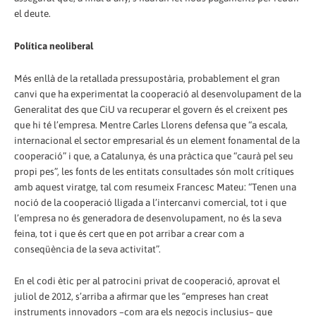
el deute.
Política neoliberal
Més enllà de la retallada pressupostària, probablement el gran
canvi que ha experimentat la cooperació al desenvolupament de la
Generalitat des que CiU va recuperar el govern és el creixent pes
que hi té l’empresa. Mentre Carles Llorens defensa que “a escala,
internacional el sector empresarial és un element fonamental de la
cooperació” i que, a Catalunya, és una pràctica que “caurà pel seu
propi pes”, les fonts de les entitats consultades són molt crítiques
amb aquest viratge, tal com resumeix Francesc Mateu: “Tenen una
noció de la cooperació lligada a l’intercanvi comercial, tot i que
l’empresa no és generadora de desenvolupament, no és la seva
feina, tot i que és cert que en pot arribar a crear com a
conseqüència de la seva activitat”.
En el codi ètic per al patrocini privat de cooperació, aprovat el
juliol de 2012, s’arriba a afirmar que les “empreses han creat
instruments innovadors –com ara els negocis inclusius– que