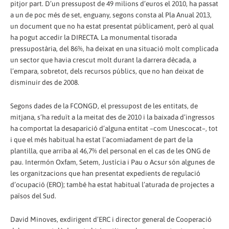
pitjor part. D’un pressupost de 49 milions d’euros el 2010, ha passat
a un de poc més de set, enguany, segons consta al Pla Anual 2013,
un document que no ha estat presentat públicament, però al qual
ha pogut accedir la DIRECTA. La monumental tisorada
pressupostària, del 86%, ha deixat en una situació molt complicada
un sector que havia crescut molt durant la darrera dècada, a
l’empara, sobretot, dels recursos públics, que no han deixat de
disminuir des de 2008.
Segons dades de la FCONGD, el pressupost de les entitats, de
mitjana, s’ha reduït a la meitat des de 2010 i la baixada d’ingressos
ha comportat la desaparició d’alguna entitat –com Unescocat–, tot
i que el més habitual ha estat l’acomiadament de part de la
plantilla, que arriba al 46,7% del personal en el cas de les ONG de
pau. Intermón Oxfam, Setem, Justícia i Pau o Acsur són algunes de
les organitzacions que han presentat expedients de regulació
d’ocupació (ERO); també ha estat habitual l’aturada de projectes a
països del Sud.
David Minoves, exdirigent d’ERC i director general de Cooperació