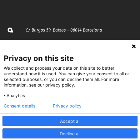
C/ Burgos 59, Baixos – 08014 Barcelona
spccc@
spcgtcatalunya.cat
Privacy on this site
935 120 481
We collect and process your data on this site to better
understand how it is used. You can give your consent to all or
selected purposes, or you can decline them all. For more
@CGTCatalunya
information, see our privacy policy.
cgtcatalunya
Analytics
CGTCatalunya
Consent details
Privacy policy
cgtcatalunya
Accept all
Decline all