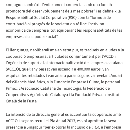
conjuguen amb èxit l’enfocament comercial amb una funció
promotora del desenvolupament dels més pobres” i es defineix la
Responsabilitat Social Corporativa (RSC) com la “fórmula de
contribució al progrés de la societat on té lloc l’activitat
econòmica de l’empresa, tot equiparant les responsabilitats de les
empreses al seu poder social”.
El llenguatge, neoliberalisme en estat pur, es tradueix en ajudes a la
cooperació empresarial articulades conjuntament per l’ACCD i
l’Agència de suport a la internacionalització de l’empresa catalana
(ACC1Ó), que l’any passat van ascendir a 400.000 euros, van
esquivar les retallades i van anar a parar, segons va revelar l’Anuari
delsSilencis Mediàtics, a la Fundació Empresa i Clima, la patronal
Pimec, l’Associació Catalana de Tecnologia, la Federació de
Cooperatives Agràries de Catalunya i la Fundació Privada Institut
Català de la Fusta.
La intenció de la direcció general és accentuar la cooperació amb
ACC1Ó i, segons recull el Pla Anual 2013, es vol aprofitar la seva
presència a Singapur “per explorar la inclusió de l’RSC a l’empresa