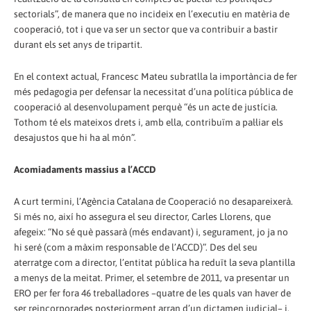
sectorials”, de manera que no incideix en l’executiu en matèria de
cooperació, tot i que va ser un sector que va contribuir a bastir
durant els set anys de tripartit.
En el context actual, Francesc Mateu subratlla la importància de fer
més pedagogia per defensar la necessitat d’una política pública de
cooperació al desenvolupament perquè “és un acte de justícia.
Tothom té els mateixos drets i, amb ella, contribuïm a pal·liar els
desajustos que hi ha al món”.
Acomiadaments massius a l’ACCD
A curt termini, l’Agència Catalana de Cooperació no desapareixerà.
Si més no, així ho assegura el seu director, Carles Llorens, que
afegeix: “No sé què passarà (més endavant) i, segurament, jo ja no
hi seré (com a màxim responsable de l’ACCD)”. Des del seu
aterratge com a director, l’entitat pública ha reduït la seva plantilla
a menys de la meitat. Primer, el setembre de 2011, va presentar un
ERO per fer fora 46 treballadores –quatre de les quals van haver de
ser reincorporades posteriorment arran d’un dictamen judicial– i,