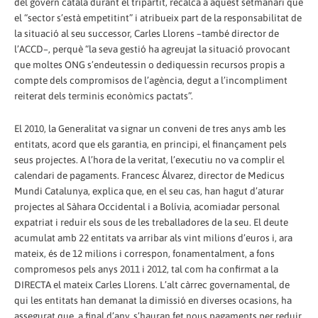
del govern català durant el tripartit, recalca a aquest setmanari que
el “sector s’està empetitint” i atribueix part de la responsabilitat de
la situació al seu successor, Carles Llorens –també director de
l’ACCD–, perquè “la seva gestió ha agreujat la situació provocant
que moltes ONG s’endeutessin o dediquessin recursos propis a
compte dels compromisos de l’agència, degut a l’incompliment
reiterat dels terminis econòmics pactats”.
El 2010, la Generalitat va signar un conveni de tres anys amb les
entitats, acord que els garantia, en principi, el finançament pels
seus projectes. A l’hora de la veritat, l’executiu no va complir el
calendari de pagaments. Francesc Álvarez, director de Medicus
Mundi Catalunya, explica que, en el seu cas, han hagut d’aturar
projectes al Sàhara Occidental i a Bolívia, acomiadar personal
expatriat i reduir els sous de les treballadores de la seu. El deute
acumulat amb 22 entitats va arribar als vint milions d’euros i, ara
mateix, és de 12 milions i correspon, fonamentalment, a fons
compromesos pels anys 2011 i 2012, tal com ha confirmat a la
DIRECTA el mateix Carles Llorens. L’alt càrrec governamental, de
qui les entitats han demanat la dimissió en diverses ocasions, ha
assegurat que, a final d’any, s’hauran fet nous pagaments per reduir