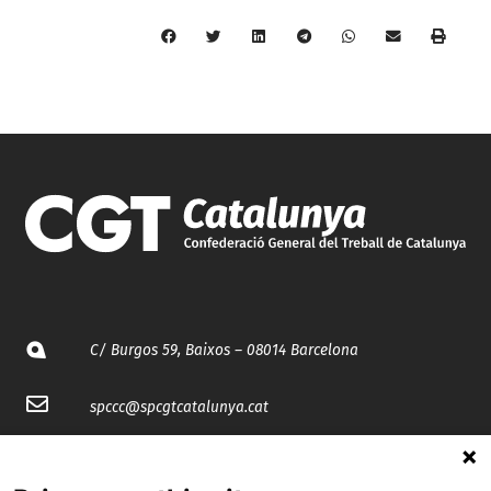
C/ Burgos 59, Baixos – 08014 Barcelona
spccc@
spcgtcatalunya.cat
935 120 481