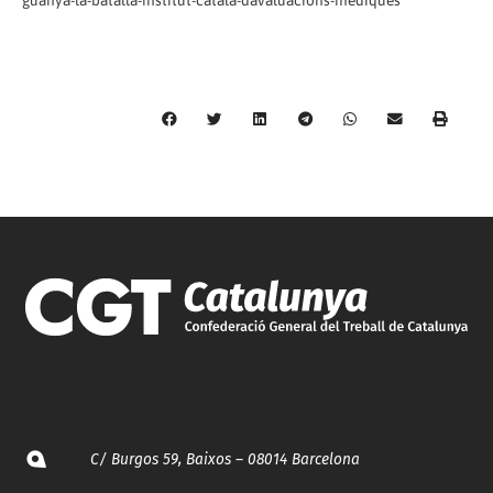
guanya-la-batalla-institut-catala-davaluacions-mediques
C/ Burgos 59, Baixos – 08014 Barcelona