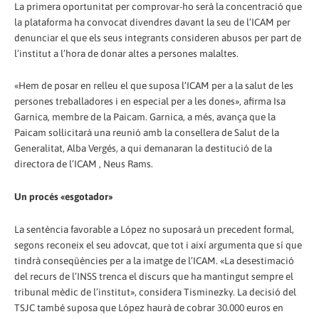
La primera oportunitat per comprovar-ho serà la concentració que
la plataforma ha convocat divendres davant la seu de l’ICAM per
denunciar el que els seus integrants consideren abusos per part de
l’institut a l’hora de donar altes a persones malaltes.
«Hem de posar en relleu el que suposa l’ICAM per a la salut de les
persones treballadores i en especial per a les dones», afirma Isa
Garnica, membre de la Paicam. Garnica, a més, avança que la
Paicam sol·licitarà una reunió amb la consellera de Salut de la
Generalitat, Alba Vergés, a qui demanaran la destitució de la
directora de l’ICAM , Neus Rams.
Un procés «esgotador»
La sentència favorable a López no suposarà un precedent formal,
segons reconeix el seu adovcat, que tot i així argumenta que sí que
tindrà conseqüències per a la imatge de l’ICAM. «La desestimació
del recurs de l’INSS trenca el discurs que ha mantingut sempre el
tribunal mèdic de l’institut», considera Tisminezky. La decisió del
TSJC també suposa que López haurà de cobrar 30.000 euros en