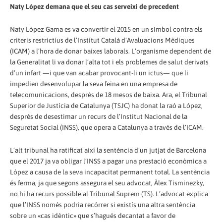
Naty López demana que el seu cas serveixi de precedent
Naty López Gama es va convertir el 2015 en un símbol contra els
criteris restrictius de l’Institut Català d’Avaluacions Mèdiques
(ICAM) a l’hora de donar baixes laborals. L’organisme dependent de
la Generalitat li va donar l’alta tot i els problemes de salut derivats
d’un infart —i que van acabar provocant-li un ictus— que li
impedien desenvolupar la seva feina en una empresa de
telecomunicacions, després de 18 mesos de baixa. Ara, el Tribunal
Superior de Justícia de Catalunya (TSJC) ha donat la raó a López,
després de desestimar un recurs de l’Institut Nacional de la
Seguretat Social (INSS), que opera a Catalunya a través de l’ICAM.
L’alt tribunal ha ratificat així la sentència d’un jutjat de Barcelona
que el 2017 ja va obligar l’INSS a pagar una prestació econòmica a
López a causa de la seva incapacitat permanent total. La sentència
és ferma, ja que segons assegura el seu advocat, Àlex Tisminezky,
no hi ha recurs possible al Tribunal Suprem (TS). L’advocat explica
que l’INSS només podria recórrer si existís una altra sentència
sobre un «cas idèntic» que s’hagués decantat a favor de