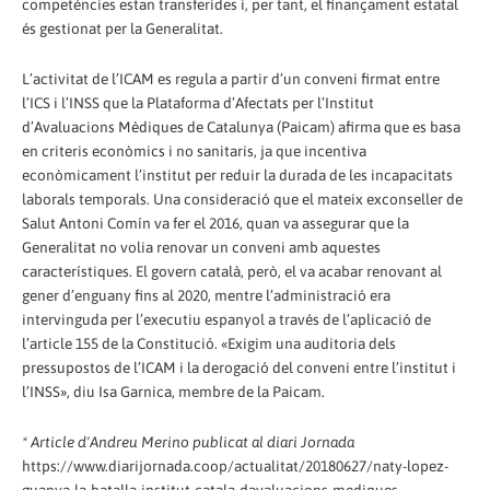
competències estan transferides i, per tant, el finançament estatal
és gestionat per la Generalitat.
L’activitat de l’ICAM es regula a partir d’un conveni firmat entre
l’ICS i l’INSS que la Plataforma d’Afectats per l’Institut
d’Avaluacions Mèdiques de Catalunya (Paicam) afirma que es basa
en criteris econòmics i no sanitaris, ja que incentiva
econòmicament l’institut per reduir la durada de les incapacitats
laborals temporals. Una consideració que el mateix exconseller de
Salut Antoni Comín va fer el 2016, quan va assegurar que la
Generalitat no volia renovar un conveni amb aquestes
característiques. El govern català, però, el va acabar renovant al
gener d’enguany fins al 2020, mentre l’administració era
intervinguda per l’executiu espanyol a través de l’aplicació de
l’article 155 de la Constitució. «Exigim una auditoria dels
pressupostos de l’ICAM i la derogació del conveni entre l’institut i
l’INSS», diu Isa Garnica, membre de la Paicam.
* Article d'Andreu Merino publicat al diari Jornada
https://www.diarijornada.coop/actualitat/20180627/naty-lopez-