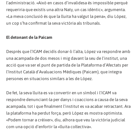
l’administració. «Això en casos d’invalidesa és impossible perquè
requeriria que existís una altra Naty, un cas idèntic», argumenta.
«La meva conclusió és que la lluita ha valgut la pena», diu López,
un cop s’ha confirmat la seva victòria als tribunals.
El detonant de la Paicam
Després que l’ICAM decidís donar-li l’alta, López va respondre amb
una acampada de dos mesos i mig davant la seu de l’institut, una
acció que va ser el punt de partida de la Plataforma d’Afectats per
l’Institut Català d’Avaluacions Mèdiques (Paicam), que integra
persones en situacions similars a les de López.
De fet, la seva lluita es va convertir en un símbol i l’ICAM va
respondre denunciant-la per danys i coaccions a causa de la seva
acampada, tot i que finalment l’institut es va acabar retractant. Ara
la plataforma ha perdut força, però López es mostra optimista.
«Podem tornar a créixer», diu, alhora que veu la victòria judicial
com una opció d’enfortir la «lluita col·lectiva».