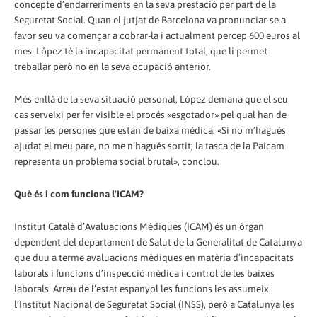
concepte d’endarreriments en la seva prestació per part de la
Seguretat Social. Quan el jutjat de Barcelona va pronunciar-se a
favor seu va començar a cobrar-la i actualment percep 600 euros al
mes. López té la incapacitat permanent total, que li permet
treballar però no en la seva ocupació anterior.
Més enllà de la seva situació personal, López demana que el seu
cas serveixi per fer visible el procés «esgotador» pel qual han de
passar les persones que estan de baixa mèdica. «Si no m’hagués
ajudat el meu pare, no me n’hagués sortit; la tasca de la Paicam
representa un problema social brutal», conclou.
Què és i com funciona l'ICAM?
Institut Català d’Avaluacions Mèdiques (ICAM) és un òrgan
dependent del departament de Salut de la Generalitat de Catalunya
que duu a terme avaluacions mèdiques en matèria d’incapacitats
laborals i funcions d’inspecció mèdica i control de les baixes
laborals. Arreu de l’estat espanyol les funcions les assumeix
l’Institut Nacional de Seguretat Social (INSS), però a Catalunya les