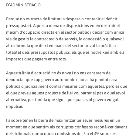
D’ADMINISTRACIÓ
Perquè no es tracta de limitar la despesa o contenir el dèficit
pressupostari. Aquesta mena de disposicions volen destruir el
màxim d’ocupació directa en el sector públic i deixar com única
via de gestió la contractació de serveis, la concessió o qualsevol
altra fórmula que deixi en mans del sector privat la pràctica
totalitat dels pressupostos públics, els que es nodreixen amb els
impostos que paguem entre tots.
Aquesta línia d’actuació no és nova i no ens cansarem de
denunciar que cap govern autonòmic o local ha plantat cara
política o judicialment contra mesures com aquestes, però és que
el que preveu aquest projecte de llei vol barrar el pas a qualsevol
alternativa, per tímida que sigui, que qualsevol govern vulgui
impulsar.
I a sobre tenen la barra de maximitzar les seves mesures en un
moment en què sentim als corruptes confessos reconèixer davant
dels tribunals que «cobrar comissions del 3 o el 4% sobre les