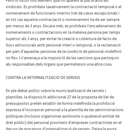
Però hi ha un nou element que no apareix al pacte amb els
sindicats. Es prohibeix taxativament la contractació temporal o el
nomenament de funcionaris interins tret de casos excepcionals i
en tot cas aquesta contractació o nomenament ha de ser sempre
per menys de 3 anys. Encara més, es prohibeix l’encadenament de
nomenaments o contractacions en la mateixa persona per temps
superior als 3 anys, per evitar la creació o cobertura de facto de
llocs estructurals amb personal interí o temporal, o la reclamació
per part d’aquestes persones de la condició de personal «indefinit-
no fix». I s’amenaça a la imposició de les sancions que pertoquin
als responsables dels òrgans que permetessin una altra cosa.
CONTRA LA INTERNALITZACIÓ DE SERVEIS
En ple debat polític sobre la municipalització de serveis i
plantilles, la disposició addicional 27 de la proposta de llei de
pressupostos pretén establir de forma indefinida la prohibició
expressa d’incorporar personal a la plantilla de les administracions
públiques (inclosos organismes autònoms o qualsevol entitat de
dret públic) del personal provinent d’empreses contractistes en el
decurs de processos d’internalització de serveis. Deixa la porta