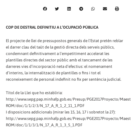
COP DE DESTRAL DEFINITIU A L’OCUPACIÓ PÚBLICA
El projecte de llei de pressupostos generals de l’Estat pretén reblar
el darrer clau del taüt de la gestió directa dels serveis públics,
condemnant definitivament a l’empetitiment accelerat les
plantilles directes del sector públic amb el tancament de les
darreres vies d’incorporació neta d’efectius: el nomenament
d’interins, la internalització de plantilles o fins i tot el
reconeixement de personal indefinit no fix per sentència judicial.
Títol de la Llei que ho establiria:
http://www.sepg.pap.minhafp.gob.es/Presup/PGE2017Proyecto/Mae
ROM/doc/1/1/2/3/N_17_A_R_1_2_11_1.PDF
I disposicions addicionals (mirar les 15, 16, 17 i sobretot la 27):
http://www.sepg.pap.minhafp.gob.es/Presup/PGE2017Proyecto/Mae
ROM/doc/1/1/3/1/N_17_A_R_1_3_5_1.PDF