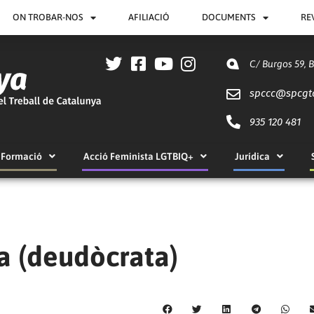
ON TROBAR-NOS
AFILIACIÓ
DOCUMENTS
RE
C/ Burgos 59, 
spccc@
spcgt
935 120 481
Formació
Acció Feminista LGTBIQ+
Jurídica
a (deudòcrata)