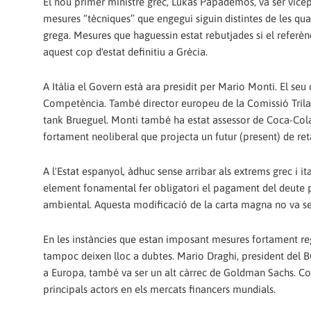
El nou primer ministre grec, Lukás Papademos, va ser vicep
mesures “tècniques” que engegui siguin distintes de les qua
grega. Mesures que haguessin estat rebutjades si el referè
aquest cop d'estat definitiu a Grècia.
A Itàlia el Govern està ara presidit per Mario Monti. El seu
Competència. També director europeu de la Comissió Trilate
tank Brueguel. Monti també ha estat assessor de Coca-Col
fortament neoliberal que projecta un futur (present) de retal
A l'Estat espanyol, àdhuc sense arribar als extrems grec i i
element fonamental fer obligatori el pagament del deute pe
ambiental. Aquesta modificació de la carta magna no va se
En les instàncies que estan imposant mesures fortament reg
tampoc deixen lloc a dubtes. Mario Draghi, president del B
a Europa, també va ser un alt càrrec de Goldman Sachs. Co
principals actors en els mercats financers mundials.