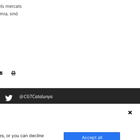
 els mercats
omia, sinó
@CGTCatalunya
cgtcatalunya
CGTCatalunya
cgtcatalunya
es, or you can decline
Accept all