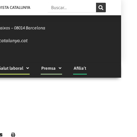
Search
VISTA CATALUNYA
Baixos – 08014 Barcelona
catalunya.cat
Salut laboral
Premsa
Afilia’t