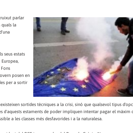
uixut parlar
 quals la
d'una
ls seus estats
ó Europea,
, Fons
 govern posen en
s per a sortir
isteixen sortides tècniques a la crisi, sinó que qualsevol tipus d'op
 des d'aquests estaments de poder impliquen intentar pagar el màxim 
ble a les classes més desfavorides i a la naturalesa.