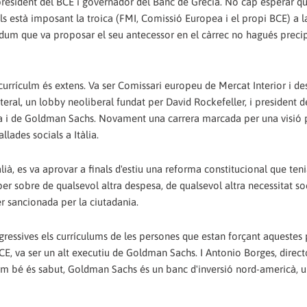
resident del BCE i governador del Banc de Grècia. No cap esperar qu
ls està imposant la troica (FMI, Comissió Europea i el propi BCE) a 
ndum que va proposar el seu antecessor en el càrrec no hagués precip
 currículm és extens. Va ser Comissari europeu de Mercat Interior i de
ral, un lobby neoliberal fundat per David Rockefeller, i president d
a i de Goldman Sachs. Novament una carrera marcada per una visió p
lades socials a Itàlia.
talià, es va aprovar a finals d'estiu una reforma constitucional que te
r sobre de qualsevol altra despesa, de qualsevol altra necessitat so
r sancionada per la ciutadania.
ressives els currículums de les persones que estan forçant aquestes 
CE, va ser un alt executiu de Goldman Sachs. I Antonio Borges, direct
m bé és sabut, Goldman Sachs és un banc d'inversió nord-americà, u