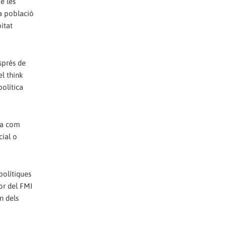
e les
la població
itat
sprés de
el think
olítica
nia com
cial o
polítiques
or del FMI
n dels