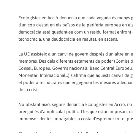
Ecologistes en Acció denuncia que cada vegada és menys gr
d'un cop d'estat en els països de la perifèria europea en els
democràcia està quedant-se com un residu formal enfront 
tecnocràcia, una deudocràcia en realitat, en ascens.
La UE assisteix a un canvi de govern després d'un altre en e
membres. Des dels diferents estaments de poder (Comissi
Consell Europeu, Governs nacionals, Banc Central Europeu
Monentari Internacional...) s'afirma que aquests canvis de
el poder a tecnòcrates que engegaran les mesures adequade
de la crisi.
No obstant això, segons denúncia Ecologistes en Acció, no ex
prengui és d'ampli calat polític. I les que estan imposant
immensos deutes impagables a costa d'esprémer tot el possi