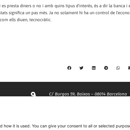
 es presta diners o no i amb quins tipus d'interès, és a dir la banca i
 estats significa un pas més. Ja no solament hi ha un control de l'econ
com ells diuen, tecnocràtic.
C/ Burgos 59, Baixos – 08014 Barcelona
spccc@
spcgtcatalunya.cat
d how it is used. You can give your consent to all or selected purpos
935 120 481