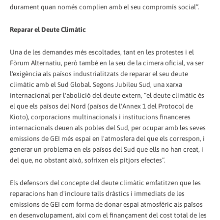
durament quan només complien amb el seu compromís social”.
Reparar el Deute Climàtic
Una de les demandes més escoltades, tant en les protestes i el
Fòrum Alternatiu, però també en la seu de la cimera oficial, va ser
l'exigència als països industrialitzats de reparar el seu deute
climàtic amb el Sud Global. Segons Jubileu Sud, una xarxa
internacional per l'abolició del deute extern, “el deute climàtic és
el que els països del Nord (països de l'Annex 1 del Protocol de
Kioto), corporacions multinacionals i institucions financeres
internacionals deuen als pobles del Sud, per ocupar amb les seves
emissions de GEI més espai en l'atmosfera del que els correspon, i
generar un problema en els països del Sud que ells no han creat, i
del que, no obstant això, sofrixen els pitjors efectes”.
Els defensors del concepte del deute climàtic emfatitzen que les
reparacions han d'incloure talls dràstics i immediats de les
emissions de GEI com forma de donar espai atmosfèric als països
en desenvolupament, així com el finançament del cost total de les