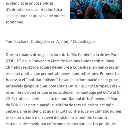
evidenciat la impossibilitat
d'enfrontar-se a la crisi climàtica
sense plantejar un canvi de model
econòmic.
Tom Kucharz (Ecologistas en Acción) / Copenhague
Dues setmanes de negociacions de la 15a Conferència de les Parts
(COP- 15) de la Convenció Marc de Nacions Unides sobre Canvi
Climàtic realitzada aquest desembre a Copenhaguen han creat un
escenari polític que permet, almenys, dues reflexions. Primera: ha
fracassat el “multilateralisme”, basat en la dominació de les grans
potències geopolítiques com Estats Units i la Unió Europea, i creix
el nombre de països que ja no es deixen fer xantatge pel G-7 o el G-
20. Es troba en perill el caràcter multilateral de la Convenció Marc
de l'ONU i la participació igualitària de tots els països del món.
Segona, s'ha evidenciat que la lluita contra el canvi climàtic només
és viable a partir d'un canvi del sistema econòmic i resulta
essencial desenvolupar enfocaments alternatius a les polítiques