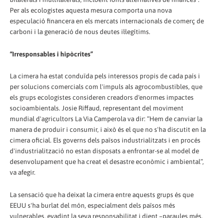
Per als ecologistes aquesta mesura comporta una nova
especulació financera en els mercats internacionals de comerç de
carboni i la generació de nous deutes il·legítims.
“Irresponsables i hipòcrites”
La cimera ha estat conduïda pels interessos propis de cada país i
per solucions comercials com l'impuls als agrocombustibles, que
els grups ecologistes consideren creadors d'enormes impactes
socioambientals. Josie Riffaud, representant del moviment
mundial d'agricultors La Via Camperola va dir: “Hem de canviar la
manera de produir i consumir, i això és el que no s'ha discutit en la
cimera oficial. Els governs dels països industrialitzats i en procés
d'industrialització no estan disposats a enfrontar-se al model de
desenvolupament que ha creat el desastre econòmic i ambiental”,
va afegir.
La sensació que ha deixat la cimera entre aquests grups és que
EEUU s'ha burlat del món, especialment dels països més
vulnerables, evadint la seva responsabilitat i dient –paraules més,