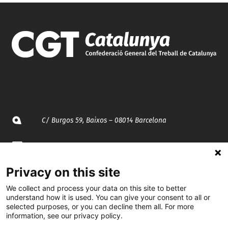
C/ Burgos 59, Baixos – 08014 Barcelona
spccc@
spcgtcatalunya.cat
Privacy on this site
935 120 481
We collect and process your data on this site to better
understand how it is used. You can give your consent to all or
@CGTCatalunya
selected purposes, or you can decline them all. For more
information, see our privacy policy.
cgtcatalunya