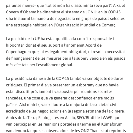
paraules menys– que “tot el món ha d'assumir la seva part”. Així, el
Govern d'Obama ha dinamitat el sistema de l'ONU: en la COP-15
s'ha instaurat la manera de negociació en grups de països selectes,
una estratègia habitual en l'Organització Mundial de Comerç.
La posició de la UE ha estat qualificada com “irresponsable i
hipòcrita”, donat el seu suport a l'anomenat Acord de
Copenhaguen que, ni és legalment obligatori, ni resol la necessitat
de finançament de les mesures per a la supervivència en els països
més afectats per l'escalfament global.
La presidència danesa de la COP-15 també va ser objecte de dures
crítiques. El primer dia va presentar un esborrany que no havia
estat discutit prèviament i va apostar per reunions secretes i
tancades, una cosa que va generar desconfiança entre molts
països. Així mateix, va excloure a la majoria de la societat civil
acreditada de les negociacions en la segona setmana de la cimera.
Amics de la Terra, Ecologistes en Acció, SEO/BirdLife i WWF, que
van participar en les reunions portades a terme en el Klimaforum,
van denunciar que els observadors de les ONG “han estat reprimits