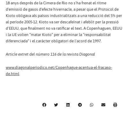
18 anys després de la Cimera de Rio no s'ha frenat el ritme
d'emissió de gasos d'efecte hivernacle, a pesar que el Protocol de
Kioto obligava als països industrialitzats a una reducció del 5% per
al període 2005-12. Kioto va ser descafeïnat i afeblit per la pressió
d'EEUU, que finalment no va ratificar el text. A Copenhaguen, EEUU
i la UE volien “matar Kioto” per a eliminar la “responsabilitat
diferenciada” i el caràcter obligatori de l'acord de 1997.
Article extret del número 116 de la revista Diagonal
www.diagonalperiodico.net/Copenhague-acentua-el-fracaso-
de.html