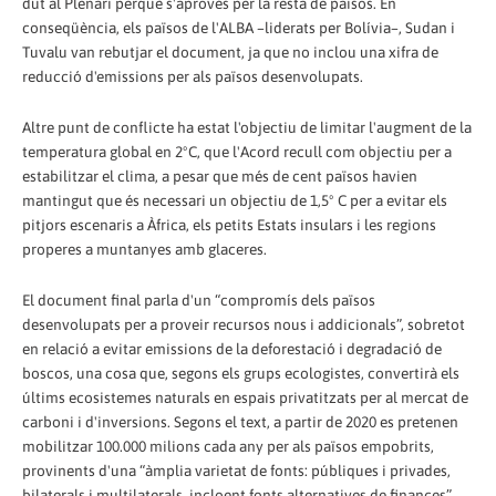
dut al Plenari perquè s'aprovés per la resta de països. En
conseqüència, els països de l'ALBA –liderats per Bolívia–, Sudan i
Tuvalu van rebutjar el document, ja que no inclou una xifra de
reducció d'emissions per als països desenvolupats.
Altre punt de conflicte ha estat l'objectiu de limitar l'augment de la
temperatura global en 2ºC, que l'Acord recull com objectiu per a
estabilitzar el clima, a pesar que més de cent països havien
mantingut que és necessari un objectiu de 1,5º C per a evitar els
pitjors escenaris a Àfrica, els petits Estats insulars i les regions
properes a muntanyes amb glaceres.
El document final parla d'un “compromís dels països
desenvolupats per a proveir recursos nous i addicionals”, sobretot
en relació a evitar emissions de la deforestació i degradació de
boscos, una cosa que, segons els grups ecologistes, convertirà els
últims ecosistemes naturals en espais privatitzats per al mercat de
carboni i d'inversions. Segons el text, a partir de 2020 es pretenen
mobilitzar 100.000 milions cada any per als països empobrits,
provinents d'una “àmplia varietat de fonts: públiques i privades,
bilaterals i multilaterals, incloent fonts alternatives de finances”.