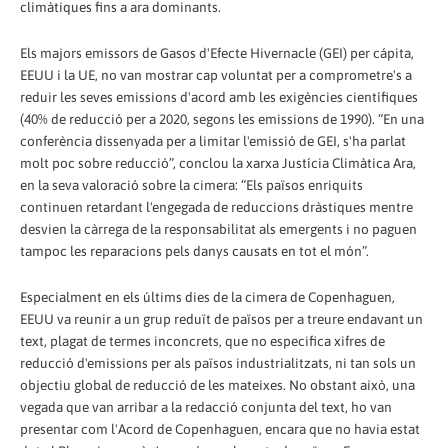
climàtiques fins a ara dominants.
Els majors emissors de Gasos d'Efecte Hivernacle (GEI) per cápita,
EEUU i la UE, no van mostrar cap voluntat per a comprometre's a
reduir les seves emissions d'acord amb les exigències científiques
(40% de reducció per a 2020, segons les emissions de 1990). “En una
conferència dissenyada per a limitar l'emissió de GEI, s'ha parlat
molt poc sobre reducció”, conclou la xarxa Justícia Climàtica Ara,
en la seva valoració sobre la cimera: “Els països enriquits
continuen retardant l'engegada de reduccions dràstiques mentre
desvien la càrrega de la responsabilitat als emergents i no paguen
tampoc les reparacions pels danys causats en tot el món”.
Especialment en els últims dies de la cimera de Copenhaguen,
EEUU va reunir a un grup reduït de països per a treure endavant un
text, plagat de termes inconcrets, que no especifica xifres de
reducció d'emissions per als països industrialitzats, ni tan sols un
objectiu global de reducció de les mateixes. No obstant això, una
vegada que van arribar a la redacció conjunta del text, ho van
presentar com l'Acord de Copenhaguen, encara que no havia estat