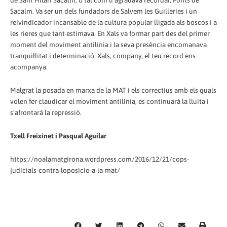
de Sant Hilari Sacalm, o tal com li agradava recordar, Fonts de
Sacalm. Va ser un dels fundadors de Salvem les Guilleries i un
reivindicador incansable de la cultura popular lligada als boscos i a
les rieres que tant estimava. En Xals va formar part des del primer
moment del moviment antilínia i la seva presència encomanava
tranquil·litat i determinació. Xals, company, el teu record ens
acompanya.
Malgrat la posada en marxa de la MAT i els correctius amb els quals
volen fer claudicar el moviment antilínia, es continuarà la lluita i
s’afrontarà la repressió.
Txell Freixinet i Pasqual Aguilar
https://noalamatgirona.wordpress.com/2016/12/21/cops-
judicials-contra-loposicio-a-la-mat/