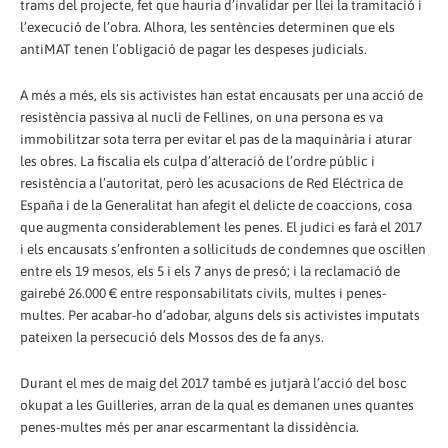
trams del projecte, fet que hauria d’invalidar per llei la tramitació i
l’execució de l’obra. Alhora, les sentències determinen que els
antiMAT tenen l’obligació de pagar les despeses judicials.
A més a més, els sis activistes han estat encausats per una acció de
resistència passiva al nucli de Fellines, on una persona es va
immobilitzar sota terra per evitar el pas de la maquinària i aturar
les obres. La fiscalia els culpa d’alteració de l’ordre públic i
resistència a l’autoritat, però les acusacions de Red Eléctrica de
España i de la Generalitat han afegit el delicte de coaccions, cosa
que augmenta considerablement les penes. El judici es farà el 2017
i els encausats s’enfronten a sol·licituds de condemnes que oscil·len
entre els 19 mesos, els 5 i els 7 anys de presó; i la reclamació de
gairebé 26.000 € entre responsabilitats civils, multes i penes-
multes. Per acabar-ho d’adobar, alguns dels sis activistes imputats
pateixen la persecució dels Mossos des de fa anys.
Durant el mes de maig del 2017 també es jutjarà l’acció del bosc
okupat a les Guilleries, arran de la qual es demanen unes quantes
penes-multes més per anar escarmentant la dissidència.