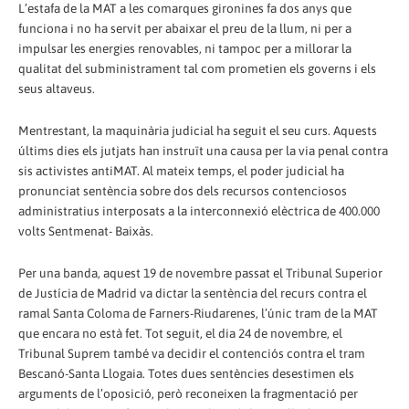
L’estafa de la MAT a les comarques gironines fa dos anys que
funciona i no ha servit per abaixar el preu de la llum, ni per a
impulsar les energies renovables, ni tampoc per a millorar la
qualitat del subministrament tal com prometien els governs i els
seus altaveus.
Mentrestant, la maquinària judicial ha seguit el seu curs. Aquests
últims dies els jutjats han instruït una causa per la via penal contra
sis activistes antiMAT. Al mateix temps, el poder judicial ha
pronunciat sentència sobre dos dels recursos contenciosos
administratius interposats a la interconnexió elèctrica de 400.000
volts Sentmenat- Baixàs.
Per una banda, aquest 19 de novembre passat el Tribunal Superior
de Justícia de Madrid va dictar la sentència del recurs contra el
ramal Santa Coloma de Farners-Riudarenes, l’únic tram de la MAT
que encara no està fet. Tot seguit, el dia 24 de novembre, el
Tribunal Suprem també va decidir el contenciós contra el tram
Bescanó-Santa Llogaia. Totes dues sentències desestimen els
arguments de l’oposició, però reconeixen la fragmentació per