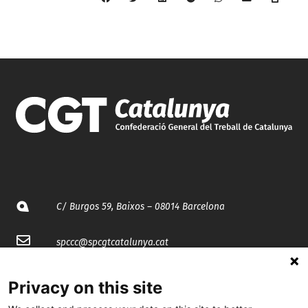
C/ Burgos 59, Baixos – 08014 Barcelona
spccc@
spcgtcatalunya.cat
935 120 481
Privacy on this site