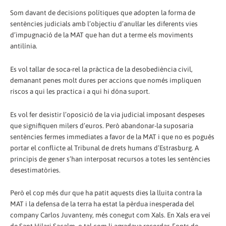
Som davant de decisions polítiques que adopten la forma de
sentències judicials amb l’objectiu d’anul·lar les diferents vies
d’impugnació de la MAT que han dut a terme els moviments
antilínia.
Es vol tallar de soca-rel la pràctica de la desobediència civil,
demanant penes molt dures per accions que només impliquen
riscos a qui les practica i a qui hi dóna suport.
Es vol fer desistir l’oposició de la via judicial imposant despeses
que signifiquen milers d’euros. Però abandonar-la suposaria
sentències fermes immediates a favor de la MAT i que no es pogués
portar el conflicte al Tribunal de drets humans d’Estrasburg. A
principis de gener s’han interposat recursos a totes les sentències
desestimatòries.
Però el cop més dur que ha patit aquests dies la lluita contra la
MAT i la defensa de la terra ha estat la pèrdua inesperada del
company Carlos Juvanteny, més conegut com Xals. En Xals era veí