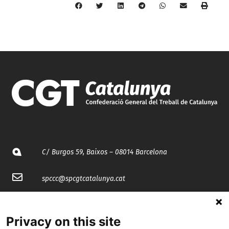
C/ Burgos 59, Baixos – 08014 Barcelona
spccc@
spcgtcatalunya.cat
935 120 481
Privacy on this site