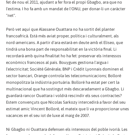
fet de nou el 2011, ajudant a fer fora el propi Gbagbo, ara que no
l'estima. I ho fa amb un mandat de l'ONU, per donar-li un caràcter
"net".
Però vet aquí que Alassane Ouattara no ha sortit del planter
francoafricà. Està més aviat proper, política i culturalment, als
nord-americans. A partir d'ara estarà en deute amb el Eliseo, que
tindrà una bona part de responsabilitat en la victòria final. Li
recordarà amb quina finalitat ho ha fet: preservar els interessos
econòmics francesos al país. Bouygues gestiona l'aigua i
l'electricitat; Société Générale, BNP i Crédit Lyonnais dominen el
sector bancari, Orange controla les telecomunicacions; Bolloré
monopolitza la indústria portuària. Bolloré ha estat per cert la
multinacional que ha sostingut més descaradament a Gbagbo. Li
guardarà rancor Ouattara i voldrà rescindir els seus contractes?
Estem convençuts que Nicolas Sarkozy intercedirà a favor del seu
estimat amic Vincent Bolloré, el mateix que li va proporcionar unes
vacances en el seu iot de luxe al maig de 2007.
Ni Gbagbo ni Ouattara defensen els interessos del poble ivorià. Les