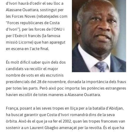
d'Ivori haurà d'cedir el seu lloc a
Alassane Ouattara, sostingut per
les Forces Noves (rebatejades com
"Forces republicanes de Costa
d'Ivori"), per les forces de l'ONU i
per l'Exèrcit francès (la famosa
missió Licorne) que han aparegut
en escena en l'acte final.
És molt difícil saber quin dels dos
candidats va recollir el major
nombre de vots en els escrutinis
presidencials del 28 de novembre, donada la importància dels fraus
per totes les parts. Però això poc importa: les potències estrangeres
havien escollit de totes maneres a Alassane Ouattara.
França, posant a les seves tropes en lliça per a la batalla d'Abidjan,
ha buscat garantir que Costa d'Ivori romandrà dins de la seva
òrbita. Això és el que ja va fer el 2002, quan les tropes franceses van
sostenir a un Laurent Gbagbo amenaçat per la revolta. És el que ha