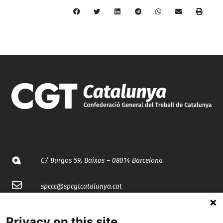
C/ Burgos 59, Baixos – 08014 Barcelona
spccc@
spcgtcatalunya.cat
935 120 481
Privacy on this site