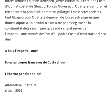
forces armades que els defensen (Joves Patriotes i Exèrcit de Costa
d'Ivori al costat de Gbagbo; Forces Noves al d' Ouattara) sembren el
terror entre la població, cometent pillatges i massacres racistes. I
tant Gbagbo com Ouattara depenen de forces estrangeres que
donen suport a un bàndol o a un altre per assegurar-se la
continuïtat dels seus negocis. La roda gira al servei de
l'imperialisme, només desfent d'ell podrà Costa d'Ivori traçar el seu
destí!
A baix l'imperialisme!
Fora les tropes franceses de Costa d'Ivori!
Llibertat per als pobles!
Alternative libertaire
6 abril 2011