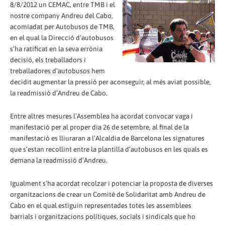
8/8/2012 un CEMAC, entre TMB i el
nostre company Andreu del Cabo,
acomiadat per Autobusos de TMB,
en el qual la Direcció d’autobusos
s’ha ratificat en la seva errònia
decisió, els treballadors i
treballadores d’autobusos hem
decidit augmentar la pressió per aconseguir, al més aviat possible,
la readmissió d’Andreu de Cabo.
Entre altres mesures l’Assemblea ha acordat convocar vaga i
manifestació per al proper dia 26 de setembre, al final de la
manifestació es lliuraran a l’Alcaldia de Barcelona les signatures
que s’estan recollint entre la plantilla d’autobusos en les quals es
demana la readmissió d’Andreu.
Igualment s’ha acordat recolzar i potenciar la proposta de diverses
organitzacions de crear un Comitè de Solidaritat amb Andreu de
Cabo en el qual estiguin representades totes les assemblees
barrials i organitzacions polítiques, socials i sindicals que ho