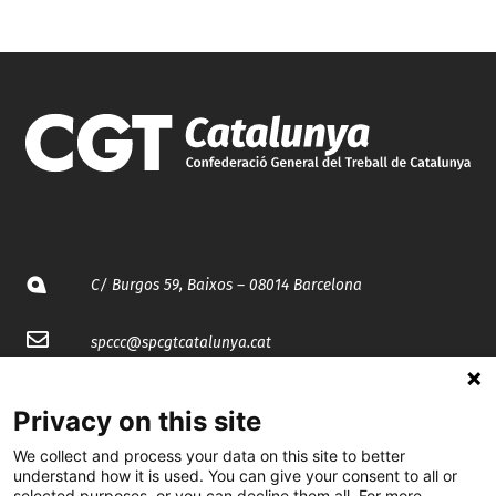
C/ Burgos 59, Baixos – 08014 Barcelona
spccc@
spcgtcatalunya.cat
935 120 481
Privacy on this site
We collect and process your data on this site to better
@CGTCatalunya
understand how it is used. You can give your consent to all or
selected purposes, or you can decline them all. For more