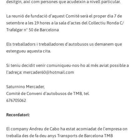
desitgin, així com persones que acudeixin a nivell particular.
La reunió de fundació d’aquest Comitè serà el proper dia 7 de
setembre a les 19 hores a la sala d’actes del Col·lectiu Ronda C/
Trafalgar nº 50 de Barcelona
Els treballadors i treballadores d’autobusos us demanem que
estengueu aquesta cita.
Si teniu decidit venir comuniqueu-nos-ho al més aviat possible a
l’adreça: mercader60@hotmail.com
Saturnino Mercader,
Comitè de Conveni d’autobusos de TMB, tel.
676705062
Recordatori:
El company Andreu de Cabo ha estat acomiadat de l’empresa on
treballa des de fa deu anys Transports de Barcelona TMB