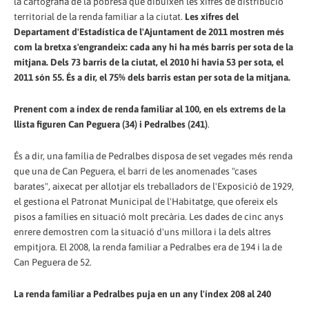
la cartografia de la pobresa que dibuixen les xifres de distribució
territorial de la renda familiar a la ciutat.
Les xifres del
Departament d'Estadística de l'Ajuntament de 2011 mostren més
com la bretxa s'engrandeix: cada any hi ha més barris per sota de la
mitjana. Dels 73 barris de la ciutat, el 2010 hi havia 53 per sota, el
2011 són 55. És a dir, el 75% dels barris estan per sota de la mitjana.
Prenent com a índex de renda familiar al 100, en els extrems de la
llista figuren Can Peguera (34) i Pedralbes (241)
.
És a dir, una família de Pedralbes disposa de set vegades més renda
que una de Can Peguera, el barri de les anomenades "cases
barates", aixecat per allotjar els treballadors de l'Exposició de 1929,
el gestiona el Patronat Municipal de l'Habitatge, que ofereix els
pisos a famílies en situació molt precària. Les dades de cinc anys
enrere demostren com la situació d'uns millora i la dels altres
empitjora. El 2008, la renda familiar a Pedralbes era de 194 i la de
Can Peguera de 52.
La renda familiar a Pedralbes puja en un any l'índex 208 al 240