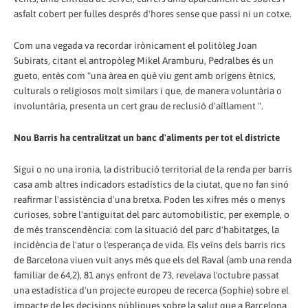
asfalt cobert per fulles després d'hores sense que passi ni un cotxe.
Com una vegada va recordar irònicament el politòleg Joan
Subirats, citant el antropòleg Mikel Aramburu, Pedralbes és un
gueto, entès com "una àrea en què viu gent amb orígens ètnics,
culturals o religiosos molt similars i que, de manera voluntària o
involuntària, presenta un cert grau de reclusió d'aïllament ".
Nou Barris ha centralitzat un banc d'aliments per tot el districte
Sigui o no una ironia, la distribució territorial de la renda per barris
casa amb altres indicadors estadístics de la ciutat, que no fan sinó
reafirmar l'assistència d'una bretxa. Poden les xifres més o menys
curioses, sobre l'antiguitat del parc automobilístic, per exemple, o
de més transcendència: com la situació del parc d'habitatges, la
incidència de l'atur o l'esperança de vida. Els veïns dels barris rics
de Barcelona viuen vuit anys més que els del Raval (amb una renda
familiar de 64,2), 81 anys enfront de 73, revelava l'octubre passat
una estadística d'un projecte europeu de recerca (Sophie) sobre el
impacte de les decisions públiques sobre la salut que a Barcelona