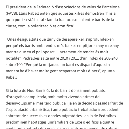
El president de la Federació d'Associacions de Veïns de Barcelona
(FAVB), Lluís Rabell entén que aquestes xifres demostren "fins a
quin punt s'està instal · lant la fractura social entre barris de la
ciutat, com la polarització es cronifica".
"Unes desigualtats que lluny de desaparèixer, s'aprofundeixen,
perquè els barris amb rendes més baixes empitjoren any rere any,
mentre que en el pol oposat, l'increment de rendes és molt
notable". Pedralbes salta entre 2010 i 2011 d'un índex de 208-240
sobre 100. "Perquè la mitjana d'un barri es dispari d'aquesta
manera ha d'haver molta gent acaparant molts diners", apunta
Rabell.
Si la foto de Nou Barris és la de barris densament poblats,
d'orografia complicada, amb molta vivenda primer del
desenvolupisme, més tard pública i ja en la dècada passada fruit de
l'especulació urbanística, i amb població treballadora procedent
sobretot de successives onades migratòries , en la de Pedralbes
predominen habitatges unifamiliars de luxe o edificis a quatre
vents, amb entrada de servei, carrers amb aparcament de sobres i