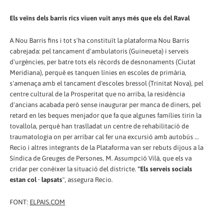
Els veïns dels barris rics viuen vuit anys més que els del Raval
A Nou Barris fins i tot s'ha constituït la plataforma Nou Barris
cabrejada: pel tancament d'ambulatoris (Guineueta) i serveis
d'urgències, per batre tots els rècords de desnonaments (Ciutat
Meridiana), perquè es tanquen línies en escoles de primària,
s'amenaça amb el tancament d'escoles bressol (Trinitat Nova), pel
centre cultural de la Prosperitat que no arriba, la residència
d'ancians acabada però sense inaugurar per manca de diners, pel
retard en les beques menjador que fa que algunes famílies tirin la
tovallola, perquè han traslladat un centre de rehabilitació de
traumatologia on per arribar cal fer una excursió amb autobús ...
Recio i altres integrants de la Plataforma van ser rebuts dijous a la
Síndica de Greuges de Persones, M. Assumpció Vilà, que els va
cridar per conèixer la situació del districte.
"Els serveis socials
estan col · lapsats
", assegura Recio.
FONT:
ELPAIS.COM