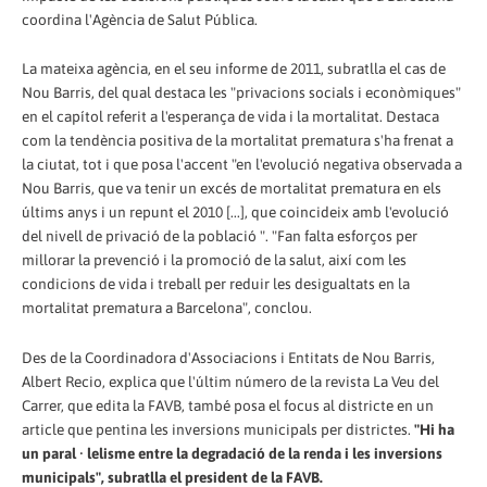
coordina l'Agència de Salut Pública.
La mateixa agència, en el seu informe de 2011, subratlla el cas de
Nou Barris, del qual destaca les "privacions socials i econòmiques"
en el capítol referit a l'esperança de vida i la mortalitat. Destaca
com la tendència positiva de la mortalitat prematura s'ha frenat a
la ciutat, tot i que posa l'accent "en l'evolució negativa observada a
Nou Barris, que va tenir un excés de mortalitat prematura en els
últims anys i un repunt el 2010 [...], que coincideix amb l'evolució
del nivell de privació de la població ". "Fan falta esforços per
millorar la prevenció i la promoció de la salut, així com les
condicions de vida i treball per reduir les desigualtats en la
mortalitat prematura a Barcelona", conclou.
Des de la Coordinadora d'Associacions i Entitats de Nou Barris,
Albert Recio, explica que l'últim número de la revista La Veu del
Carrer, que edita la FAVB, també posa el focus al districte en un
article que pentina les inversions municipals per districtes.
"Hi ha
un paral · lelisme entre la degradació de la renda i les inversions
municipals", subratlla el president de la FAVB.