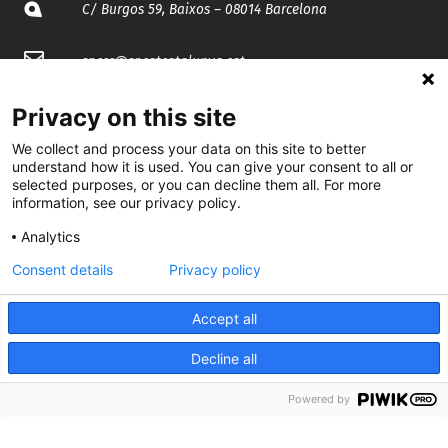
C/ Burgos 59, Baixos – 08014 Barcelona
spccc@
spcgtcatalunya.cat
935 120 481
Privacy on this site
We collect and process your data on this site to better
understand how it is used. You can give your consent to all or
@CGTCatalunya
selected purposes, or you can decline them all. For more
information, see our privacy policy.
cgtcatalunya
Analytics
CGTCatalunya
Consent details
Privacy policy
cgtcatalunya
Accept all
Decline all
Desenvolupat per
Powered by