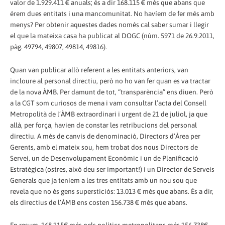
valor de 1.929.411 € anuals; és a dir 168.115 € més que abans que
érem dues entitats i una mancomunitat. No havíem de fer més amb
menys? Per obtenir aquestes dades només cal saber sumar i llegir
el que la mateixa casa ha publicat al DOGC (núm. 5971 de 26.9.2011,
pàg. 49794, 49807, 49814, 49816).
Quan van publicar allò referent a les entitats anteriors, van
incloure al personal directiu, però no ho van fer quan es va tractar
de la nova ÀMB. Per damunt de tot, “transparència” ens diuen. Però
a la CGT som curiosos de mena i vam consultar l’acta del Consell
Metropolità de l’ÀMB extraordinari i urgent de 21 de juliol, ja que
allà, per força, havien de constar les retribucions del personal
directiu. A més de canvis de denominació, Directors d’Àrea per
Gerents, amb el mateix sou, hem trobat dos nous Directors de
Servei, un de Desenvolupament Econòmic i un de Planificació
Estratègica (ostres, això deu ser important!) i un Director de Serveis
Generals que ja teníem a les tres entitats amb un nou sou que
revela que no és gens supersticiós: 13.013 € més que abans. És a dir,
els directius de l’ÀMB ens costen 156.738 € més que abans.