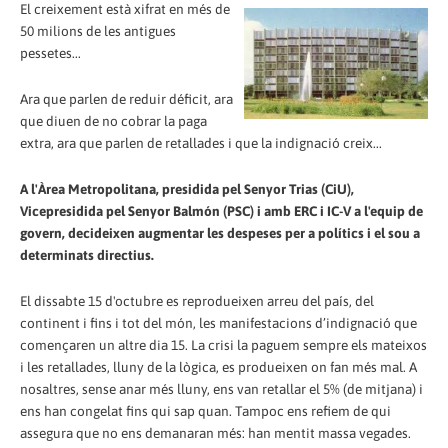
El creixement està xifrat en més de
50 milions de les antigues
pessetes...
Ara que parlen de reduir déficit, ara
que diuen de no cobrar la paga
extra, ara que parlen de retallades i que la indignació creix...
A l'Àrea Metropolitana, presidida pel Senyor Trias (CiU),
Vicepresidida pel Senyor Balmón (PSC) i amb ERC i IC-V a l'equip de
govern, decideixen augmentar les despeses per a polítics i el sou a
determinats directius.
El dissabte 15 d'octubre es reprodueixen arreu del país, del
continent i fins i tot del món, les manifestacions d’indignació que
començaren un altre dia 15. La crisi la paguem sempre els mateixos
i les retallades, lluny de la lògica, es produeixen on fan més mal. A
nosaltres, sense anar més lluny, ens van retallar el 5% (de mitjana) i
ens han congelat fins qui sap quan. Tampoc ens refiem de qui
assegura que no ens demanaran més: han mentit massa vegades.