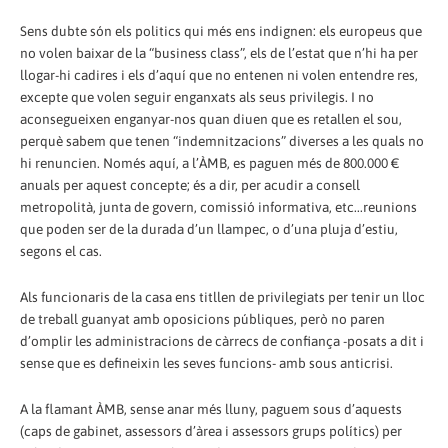
Sens dubte són els politics qui més ens indignen: els europeus que
no volen baixar de la “business class”, els de l’estat que n’hi ha per
llogar-hi cadires i els d’aquí que no entenen ni volen entendre res,
excepte que volen seguir enganxats als seus privilegis. I no
aconsegueixen enganyar-nos quan diuen que es retallen el sou,
perquè sabem que tenen “indemnitzacions” diverses a les quals no
hi renuncien. Només aquí, a l’ÀMB, es paguen més de 800.000 €
anuals per aquest concepte; és a dir, per acudir a consell
metropolità, junta de govern, comissió informativa, etc...reunions
que poden ser de la durada d’un llampec, o d’una pluja d’estiu,
segons el cas.
Als funcionaris de la casa ens titllen de privilegiats per tenir un lloc
de treball guanyat amb oposicions públiques, però no paren
d’omplir les administracions de càrrecs de confiança -posats a dit i
sense que es defineixin les seves funcions- amb sous anticrisi.
A la flamant ÀMB, sense anar més lluny, paguem sous d’aquests
(caps de gabinet, assessors d’àrea i assessors grups polítics) per