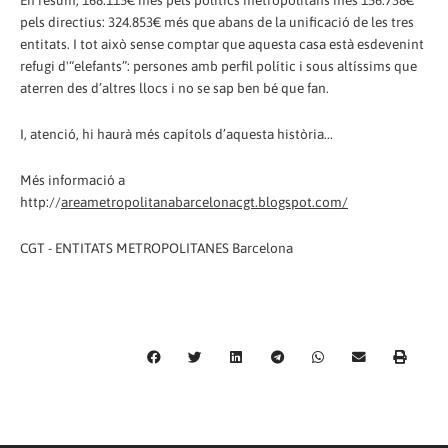
En resum, 168.115€ més pels polítics metropolitans més 156.738€
pels directius: 324.853€ més que abans de la unificació de les tres
entitats. I tot això sense comptar que aquesta casa està esdevenint
refugi d'“elefants”: persones amb perfil polític i sous altíssims que
aterren des d’altres llocs i no se sap ben bé que fan.
I, atenció, hi haurà més capítols d’aquesta història...
Més informació a
http://
areametropolitanabarcelonacgt.blogspot.com/
CGT - ENTITATS METROPOLITANES Barcelona