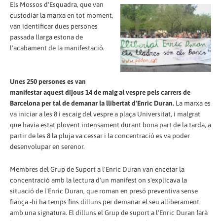
Els Mossos d'Esquadra, que van
custodiar la marxa en tot moment,
van identificar dues persones
passada llarga estona de
l'acabament de la manifestació.
Unes 250 persones es van
manifestar aquest dijous 14 de maig al vespre pels carrers de
Barcelona per tal de demanar la llibertat d'Enric Duran.
La marxa es
va iniciar a les 8 i escaig del vespre a plaça Universitat, i malgrat
que havia estat plovent intensament durant bona part de la tarda, a
partir de les 8 la pluja va cessar i la concentració es va poder
desenvolupar en serenor.
Membres del Grup de Suport a l'Enric Duran van encetar la
concentració amb la lectura d'un manifest on s'explicava la
situació de l'Enric Duran, que roman en presó preventiva sense
fiança -hi ha temps fins dilluns per demanar el seu alliberament
amb una signatura. El dilluns el Grup de suport a l'Enric Duran farà