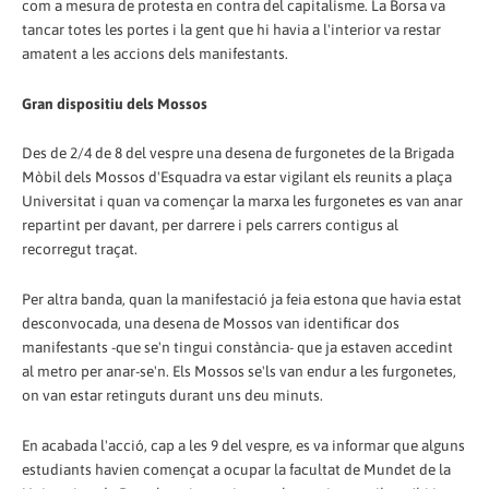
com a mesura de protesta en contra del capitalisme. La Borsa va
tancar totes les portes i la gent que hi havia a l'interior va restar
amatent a les accions dels manifestants.
Gran dispositiu dels Mossos
Des de 2/4 de 8 del vespre una desena de furgonetes de la Brigada
Mòbil dels Mossos d'Esquadra va estar vigilant els reunits a plaça
Universitat i quan va començar la marxa les furgonetes es van anar
repartint per davant, per darrere i pels carrers contigus al
recorregut traçat.
Per altra banda, quan la manifestació ja feia estona que havia estat
desconvocada, una desena de Mossos van identificar dos
manifestants -que se'n tingui constància- que ja estaven accedint
al metro per anar-se'n. Els Mossos se'ls van endur a les furgonetes,
on van estar retinguts durant uns deu minuts.
En acabada l'acció, cap a les 9 del vespre, es va informar que alguns
estudiants havien començat a ocupar la facultat de Mundet de la