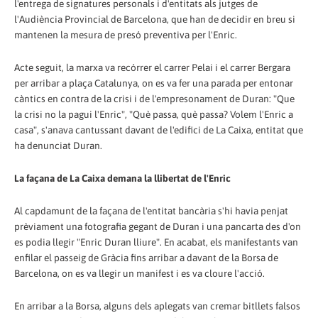
l'entrega de signatures personals i d'entitats als jutges de
l'Audiència Provincial de Barcelona, que han de decidir en breu si
mantenen la mesura de presó preventiva per l'Enric.
Acte seguit, la marxa va recórrer el carrer Pelai i el carrer Bergara
per arribar a plaça Catalunya, on es va fer una parada per entonar
càntics en contra de la crisi i de l'empresonament de Duran: "Que
la crisi no la pagui l'Enric", "Què passa, què passa? Volem l'Enric a
casa", s'anava cantussant davant de l'edifici de La Caixa, entitat que
ha denunciat Duran.
La façana de La Caixa demana la llibertat de l'Enric
Al capdamunt de la façana de l'entitat bancària s'hi havia penjat
prèviament una fotografia gegant de Duran i una pancarta des d'on
es podia llegir "Enric Duran lliure". En acabat, els manifestants van
enfilar el passeig de Gràcia fins arribar a davant de la Borsa de
Barcelona, on es va llegir un manifest i es va cloure l'acció.
En arribar a la Borsa, alguns dels aplegats van cremar bitllets falsos