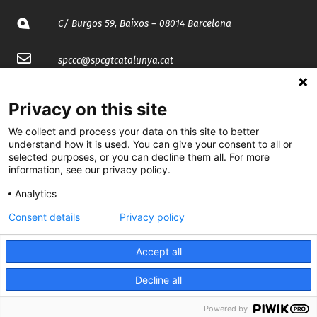
C/ Burgos 59, Baixos – 08014 Barcelona
spccc@
spcgtcatalunya.cat
935 120 481
Privacy on this site
We collect and process your data on this site to better
@CGTCatalunya
understand how it is used. You can give your consent to all or
selected purposes, or you can decline them all. For more
cgtcatalunya
information, see our privacy policy.
CGTCatalunya
Analytics
Consent details
Privacy policy
cgtcatalunya
Accept all
Decline all
Desenvolupat per
Powered by