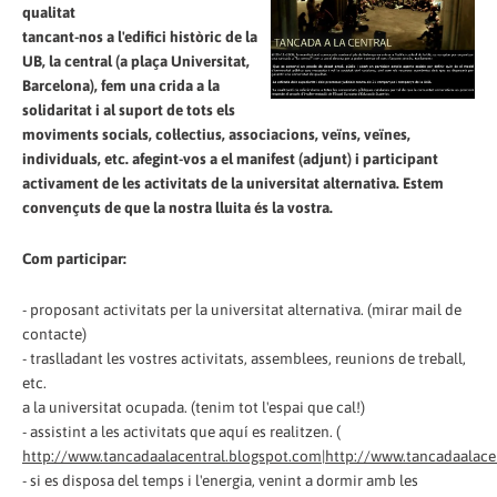
qualitat
tancant-nos a l'edifici històric de la
UB, la central (a plaça Universitat,
Barcelona), fem una crida a la
solidaritat i al suport de tots els
moviments socials, col·lectius, associacions, veïns, veïnes,
individuals, etc. afegint-vos a el manifest (adjunt) i participant
activament de les activitats de la universitat alternativa. Estem
convençuts de que la nostra lluita és la vostra.
Com participar:
- proposant activitats per la universitat alternativa. (mirar mail de
contacte)
- traslladant les vostres activitats, assemblees, reunions de treball,
etc.
a la universitat ocupada. (tenim tot l'espai que cal!)
- assistint a les activitats que aquí es realitzen. (
http://www.tancadaalacentral.blogspot.com|http://www.tancadaalace
- si es disposa del temps i l'energia, venint a dormir amb les