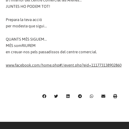
a l'interior del centre comercial les Arenes...
JUNTES HO PODEM TOT!
Prepara la teva acció
per modesta que sigui...
QUANTS MÉS SIGUEM...
MÉS somRIUREM
en creuar-nos pels passadissos del centre comercial.
www.facebook.com/home.php#!/event.php?eid=111773138902860