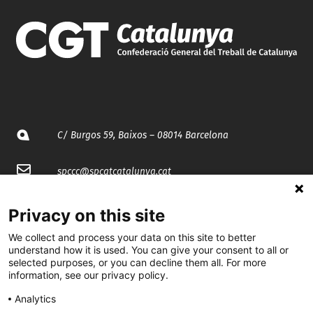
C/ Burgos 59, Baixos – 08014 Barcelona
spccc@
spcgtcatalunya.cat
935 120 481
Privacy on this site
We collect and process your data on this site to better
@CGTCatalunya
understand how it is used. You can give your consent to all or
selected purposes, or you can decline them all. For more
information, see our privacy policy.
cgtcatalunya
Analytics
CGTCatalunya