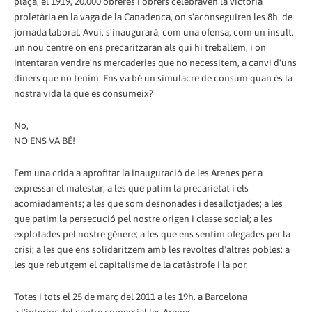
plaça, el 1919, 20.000 obreres i obrers celebraven la victòria
proletària en la vaga de la Canadenca, on s'aconseguiren les 8h. de
jornada laboral. Avui, s'inaugurarà, com una ofensa, com un insult,
un nou centre on ens precaritzaran als qui hi treballem, i on
intentaran vendre'ns mercaderies que no necessitem, a canvi d'uns
diners que no tenim. Ens va bé un simulacre de consum quan és la
nostra vida la que es consumeix?
No,
NO ENS VA BÉ!
Fem una crida a aprofitar la inauguració de les Arenes per a
expressar el malestar; a les que patim la precarietat i els
acomiadaments; a les que som desnonades i desallotjades; a les
que patim la persecució pel nostre origen i classe social; a les
explotades pel nostre gènere; a les que ens sentim ofegades per la
crisi; a les que ens solidaritzem amb les revoltes d'altres pobles; a
les que rebutgem el capitalisme de la catàstrofe i la por.
Totes i tots el 25 de març del 2011 a les 19h. a Barcelona