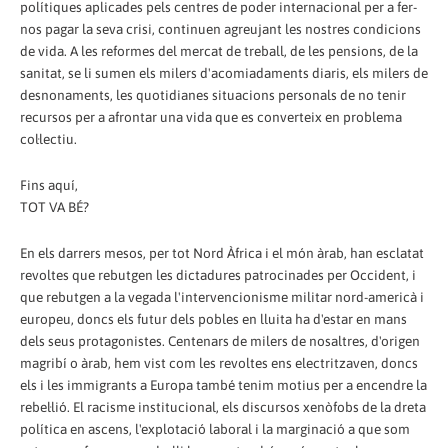
polítiques aplicades pels centres de poder internacional per a fer-
nos pagar la seva crisi, continuen agreujant les nostres condicions
de vida. A les reformes del mercat de treball, de les pensions, de la
sanitat, se li sumen els milers d'acomiadaments diaris, els milers de
desnonaments, les quotidianes situacions personals de no tenir
recursos per a afrontar una vida que es converteix en problema
col·lectiu.
Fins aquí,
TOT VA BÉ?
En els darrers mesos, per tot Nord Àfrica i el món àrab, han esclatat
revoltes que rebutgen les dictadures patrocinades per Occident, i
que rebutgen a la vegada l'intervencionisme militar nord-americà i
europeu, doncs els futur dels pobles en lluita ha d'estar en mans
dels seus protagonistes. Centenars de milers de nosaltres, d'origen
magribí o àrab, hem vist com les revoltes ens electritzaven, doncs
els i les immigrants a Europa també tenim motius per a encendre la
rebel·lió. El racisme institucional, els discursos xenòfobs de la dreta
política en ascens, l'explotació laboral i la marginació a que som