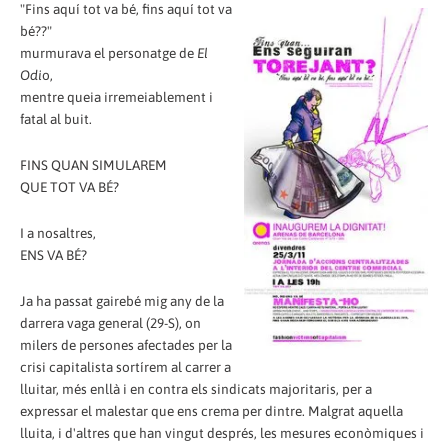
"Fins aquí tot va bé, fins aquí tot va
bé??"
murmurava el personatge de
El
Odi
o,
mentre queia irremeiablement i
fatal al buit.
FINS QUAN SIMULAREM
QUE TOT VA BÉ?
I a nosaltres,
ENS VA BÉ?
Ja ha passat gairebé mig any de la
darrera vaga general (29-S), on
milers de persones afectades per la
crisi capitalista sortírem al carrer a
lluitar, més enllà i en contra els sindicats majoritaris, per a
expressar el malestar que ens crema per dintre. Malgrat aquella
lluita, i d'altres que han vingut després, les mesures econòmiques i