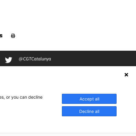
@CGTCatalunya
cgtcatalunya
CGTCatalunya
cgtcatalunya
es, or you can decline
Accept all
Decline all