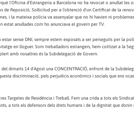
què l'Oficina d'Estrangeria a Barcelona no ha revocat o anul·lat les o
 de Reposició, Sol·licitud per a l'obtenció d'un Certificat de la reno
es, i la mateixa policia va assenyalar que no hi havien ni problemes 
en estat anul·lades com ho anunciava el govern per TV.
m estar sense DNI, sempre estem exposats a ser perseguits per la polic
bitatge en lloguer. Som treballadors estrangers, hem cotitzat a la Seg
mplert amb nosaltres és la Subdelegació de Govern.
es del dimarts 14 d'Agost una CONCENTRACIÓ, enfront de la Subdeleg
uesta discriminació, pels perjudicis econòmics i socials que ens oca
es Targetes de Residència i Treball. Fem una crida a tots els Sindica
ts, a tots els defensors dels drets humans i de la dignitat que donin 