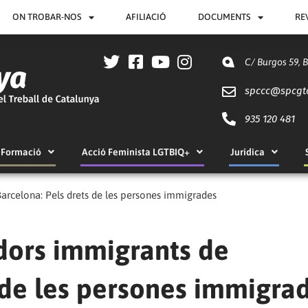
ON TROBAR-NOS
AFILIACIÓ
DOCUMENTS
RE
C/ Burgos 59, 
spccc@
spcgt
935 120 481
Formació
Acció Feminista LGTBIQ+
Jurídica
Barcelona: Pels drets de les persones immigrades
adors immigrants de
 de les persones immigra