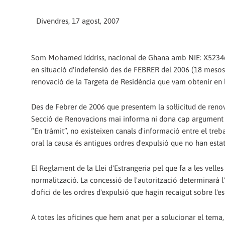
Divendres, 17 agost, 2007
Som Mohamed Iddriss, nacional de Ghana amb NIE: X523464
en situació d'indefensió des de FEBRER del 2006 (18 mesos)
renovació de la Targeta de Residència que vam obtenir en 
Des de Febrer de 2006 que presentem la sol·licitud de renova
Secció de Renovacions mai informa ni dona cap argument sob
“En tràmit”, no existeixen canals d'informació entre el tr
oral la causa és antigues ordres d'expulsió que no han estat
El Reglament de la Llei d'Estrangeria pel que fa a les velle
normalització. La concessió de l'autorització determinarà l
d'ofici de les ordres d'expulsió que hagin recaigut sobre l'es
A totes les oficines que hem anat per a solucionar el tema,