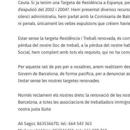
Ceuta. Si ja tenim una Targeta de Residència a Espanya, per
d'expulsió del 2002 i 2004?. Hem presentat diversos recursos
silenci administratiu, hem parlat amb la Comissaria de Balm
ni penals, únicament les velles expulsions que crèiem havi
Estar sense la targeta Residència i Treball renovada, és co
pèrdua del nostre lloc de treball, a la pèrdua del nostre ha
Social, hem complert amb tots els requisits, qui no ha co
Per aquesta raó de pes per a nosaltres, anem realitzem d
Govern de Barcelona, de forma pacifica, per a denunciar aq
l'estar sense les nostres targetes renovades.
Només reclamem els nostres drets: la renovació de les nostr
Barcelona, a totes les associacions de treballadors immigran
nostra justa lluita
Ali Sagor, X6353667D, tel.: 664 543 363