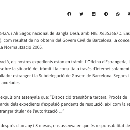
2A, i Ali Sagor, nacional de Bangla Desh, amb NIE: X6353667D. En
, com resultat de no obtenir del Govern Civil de Barcelona, la conces
la Normalització 2005.
ció, els nostres expedients estan en tràmit. L'Oficina d'Estrangeria, 
re la situació del tràmit i la consulta a través d'internet solament
eballador estranger i la Subdelegació de Govern de Barcelona. Segons
 anul·lades.
s expulsions assenyala que: “Disposició transitòria tercera. Procés de
'arxiu dels expedients d'expulsió pendents de resolució, així com la 
tranger titular de l'autorització ….”
 després d'un any i 8 mesos, ens assenyalen que és responsabilitat de