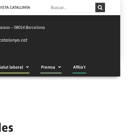
Search
VISTA CATALUNYA
Baixos – 08014 Barcelona
catalunya.cat
Salut laboral
Premsa
Afilia’t
des