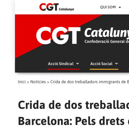
QUI SOM
Acció Sindical
Acció Social
Inici
>
Notícies
>
Crida de dos treballadors immigrants de 
Crida de dos treball
Barcelona: Pels drets