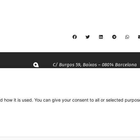
C/ Burgos 59, Baixos – 08014 Barcelona
spccc@
spcgtcatalunya.cat
d how it is used. You can give your consent to all or selected purpos
935 120 481
Desenvolupat per