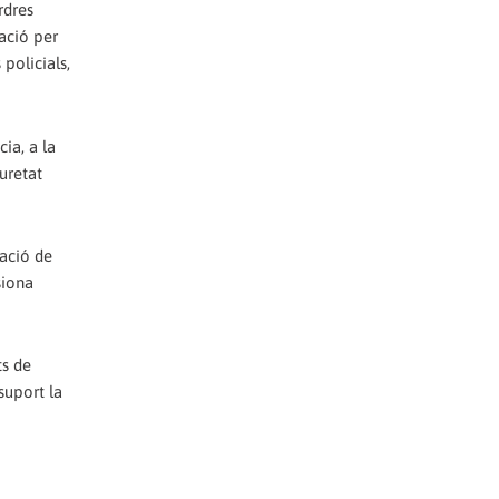
rdres
vació per
policials,
ia, a la
uretat
ació de
siona
ts de
suport la