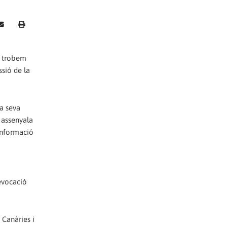
s trobem
sió de la
la seva
 assenyala
 informació
revocació
 Canàries i