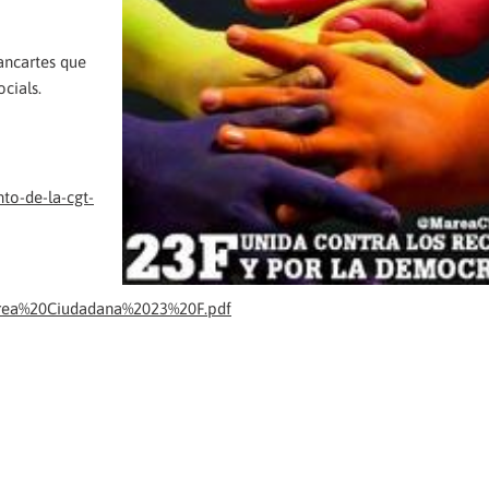
ancartes que
ocials.
to-de-la-cgt-
0Marea%20Ciudadana%2023%20F.pdf