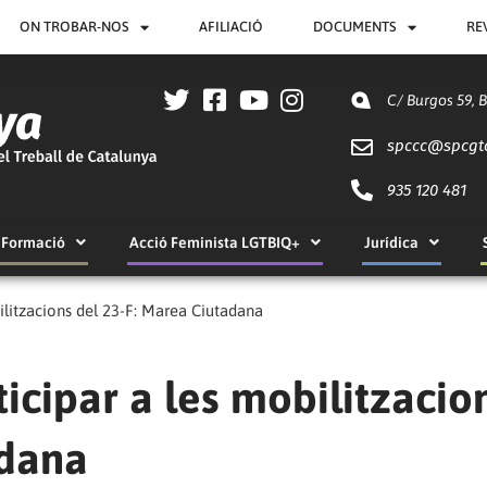
ON TROBAR-NOS
AFILIACIÓ
DOCUMENTS
RE
C/ Burgos 59, 
spccc@
spcgt
935 120 481
Formació
Acció Feminista LGTBIQ+
Jurídica
ilitzacions del 23-F: Marea Ciutadana
ticipar a les mobilitzacio
adana