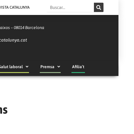
Search
VISTA CATALUNYA
Baixos – 08014 Barcelona
catalunya.cat
Salut laboral
Premsa
Afilia’t
ns