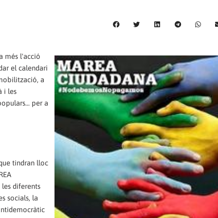
a més l'acció
dar el calendari
obilització, a
 i les
opulars... per a
que tindran lloc
AREA
les diferents
s socials, la
 antidemocràtic