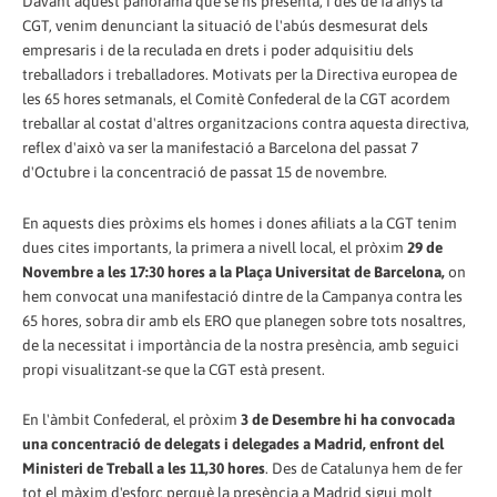
Davant aquest panorama que se'ns presenta, i des de fa anys la
CGT, venim denunciant la situació de l'abús desmesurat dels
empresaris i de la reculada en drets i poder adquisitiu dels
treballadors i treballadores. Motivats per la Directiva europea de
les 65 hores setmanals, el Comitè Confederal de la CGT acordem
treballar al costat d'altres organitzacions contra aquesta directiva,
reflex d'això va ser la manifestació a Barcelona del passat 7
d'Octubre i la concentració de passat 15 de novembre.
En aquests dies pròxims els homes i dones afiliats a la CGT tenim
dues cites importants, la primera a nivell local, el pròxim
29 de
Novembre a les 17:30 hores a la Plaça Universitat de Barcelona,
on
hem convocat una manifestació dintre de la Campanya contra les
65 hores, sobra dir amb els ERO que planegen sobre tots nosaltres,
de la necessitat i importància de la nostra presència, amb seguici
propi visualitzant-se que la CGT està present.
En l'àmbit Confederal, el pròxim
3 de Desembre hi ha convocada
una concentració de delegats i delegades a Madrid, enfront del
Ministeri de Treball a les 11,30 hores
. Des de Catalunya hem de fer
tot el màxim d'esforç perquè la presència a Madrid sigui molt