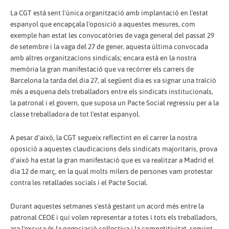
La CGT està sent l'única organització amb implantació en l'estat
espanyol que encapçala l'oposició a aquestes mesures, com
exemple han estat les convocatòries de vaga general del passat 29
de setembre i la vaga del 27 de gener, aquesta última convocada
amb altres organitzacions sindicals; encara està en la nostra
memòria la gran manifestació que va recórrer els carrers de
Barcelona la tarda del dia 27, al següent dia es va signar una traïció
més a esquena dels treballadors entre els sindicats institucionals,
la patronal i el govern, que suposa un Pacte Social regressiu per a la
classe treballadora de tot l'estat espanyol.
A pesar d'això, la CGT segueix reflectint en el carrer la nostra
oposició a aquestes claudicacions dels sindicats majoritaris, prova
d'això ha estat la gran manifestació que es va realitzar a Madrid el
dia 12 de març, en la qual molts milers de persones vam protestar
contra les retallades socials i el Pacte Social.
Durant aquestes setmanes s'està gestant un acord més entre la
patronal CEOE i qui volen representar a totes i tots els treballadors,
ara l'excusa és la negociació col·lectiva i la competitivitat, seguint