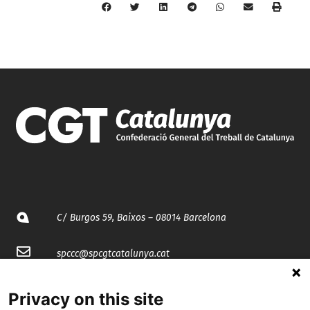
C/ Burgos 59, Baixos – 08014 Barcelona
spccc@
spcgtcatalunya.cat
935 120 481
Privacy on this site