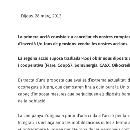
Dijous, 28 març, 2013
La primera acció consisteix a cancel·lar els nostres comptes 
d’inversió i/o fons de pensions, vendre les nostres accions.
La segona acció suposa traslladar-los i obrir nous dipòsits 
i cooperativa (Fiare, Coop57, SomEnergia, CASX, Oikocredi
Es tracta d’una proposta que avui és d’extrema actualitat, d
ocorreguts a Xipre, que demostren fins a quin punt la Uni
capaç d’imposar mesures que perjudiquen els dipòsits banc
de la població.
La campanya s’origina a partir d’una crida a l’acció per la 
Integral» i s’enllaça amb les mobilitzacions dutes a terme 
«Contracimera Europea per l’Europa de les persones i cont