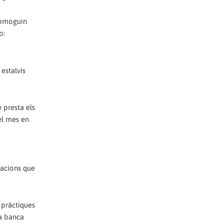
promoguin
o:
estalvis
e presta els
 el mes en
iacions que
 pràctiques
na banca