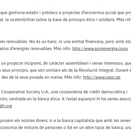
is, que gestiona estalvi i préstecs a projectes d’economia social que 
, la sostenibilitat sobre la base de principis ètics i solidaris. Més inf
es renovables. No és un banc, ni una entitat financera, però amb els 
atius d’energies renovables. Més info:
http://www.somenergia.coop
s un projecte incipient, de caràcter assembleari i sense interessos, qu
ls seus principis, que són similars als de la Revolució Integral. Durant
i des de la seva posada en marxa. Més info:
http://www.casx.cat
Cooperative Society U.A., una cooperativa de crèdit democràtica i
món, centrada en la bànca ètica. A l’estat espanyol hi ha varies assoc
dit.org
posem els nostres diners, si a la banca capitalista que amb les seves
l’economia de milions de persones o bé en un altre tipus de banca, u