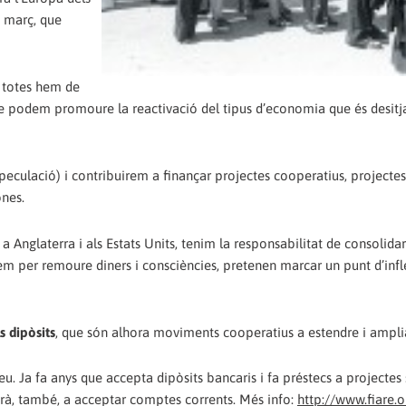
e març, que
i totes hem de
a que podem promoure la reactivació del tipus d’economia que és desitj
eculació) i contribuirem a finançar projectes cooperatius, projecte
ones.
glaterra i als Estats Units, tenim la responsabilitat de consolidar
 per remoure diners i consciències, pretenen marcar un punt d’infle
s dipòsits
, que són alhora moviments cooperatius a estendre i ampli
. Ja fa anys que accepta dipòsits bancaris i fa préstecs a projectes s
arà, també, a acceptar comptes corrents. Més info:
http://www.fiare.o