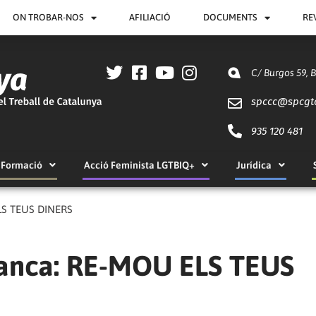
ON TROBAR-NOS
AFILIACIÓ
DOCUMENTS
RE
C/ Burgos 59, 
spccc@
spcgt
935 120 481
Formació
Acció Feminista LGTBIQ+
Jurídica
ELS TEUS DINERS
 Banca: RE-MOU ELS TEUS