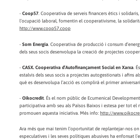
-
Coop57
. Cooperativa de serveis financers ètics i solidar
l’ocupació laboral, fomentin el cooperativisme, la solidaritat
http://www.coop57.coop
-
Som Energia
. Cooperativa de producció i consum d’energi
dels seus socis desenvolupa la creació de projectes cooper
-
CASX. Cooperativa d’Autofinançament Social en Xarxa
. É
estalvis dels seus socis a projectes autogestionats i afins a
què es desenvolupa l’acció es complirà el primer aniversar
-
Oikocredit
. És el nom públic de Ecumenical Development 
participativa amb seu als Països Baixos i estesa per tot el 
promouen aquesta iniciativa. Més info:
http://www.oikocre
Ara més que mai tenim l’oportunitat de replantejar-nos on 
especulatives i les seves polítiques abusives ha enfonsat 