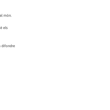
 al món.
è els
a difondre