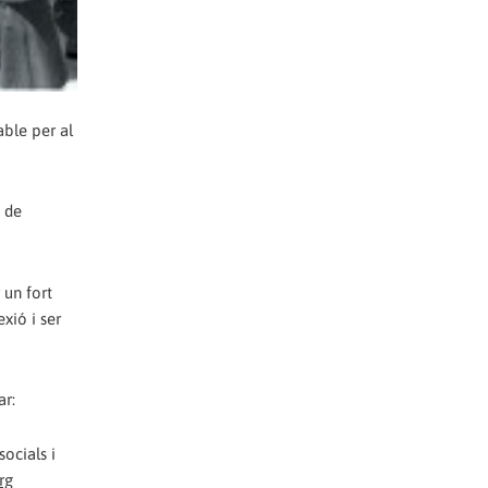
able per al
s de
 un fort
xió i ser
ar:
ocials i
rg