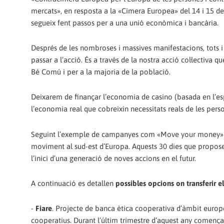
mercats», en resposta a la «Cimera Europea» del 14 i 15 d
segueix fent passos per a una unió econòmica i bancària.
Després de les nombroses i massives manifestacions, tots 
passar a l’acció. És a través de la nostra acció col·lectiv
Bé Comú i per a la majoria de la població.
Deixarem de finançar l’economia de casino (basada en l’esp
l’economia real que cobreixin necessitats reals de les pers
Seguint l’exemple de campanyes com «Move your money» a An
moviment al sud-est d’Europa. Aquests 30 dies que proposem
l’inici d’una generació de noves accions en el futur.
A continuació es detallen
possibles opcions on transferir el
-
Fiare
. Projecte de banca ètica cooperativa d’àmbit europeu
cooperatius. Durant l’últim trimestre d’aquest any començ