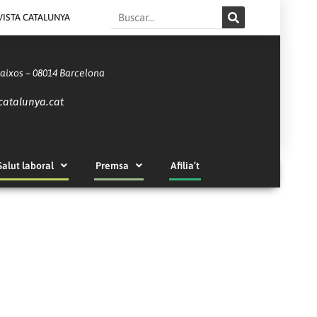
Search
VISTA CATALUNYA
Baixos – 08014 Barcelona
catalunya.cat
Salut laboral
Premsa
Afilia’t