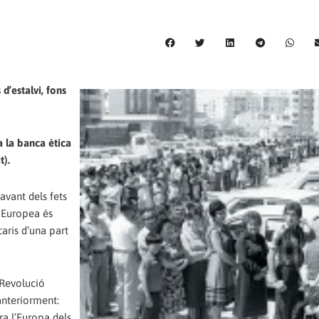
d’estalvi, fons
a la banca ètica
t).
avant dels fets
ó Europea és
aris d’una part
«Revolució
anteriorment:
ra l’Europa dels