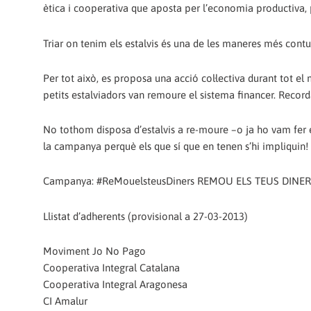
ètica i cooperativa que aposta per l’economia productiva, p
Triar on tenim els estalvis és una de les maneres més cont
Per tot això, es proposa una acció col·lectiva durant tot e
petits estalviadors van remoure el sistema financer. Recor
No tothom disposa d’estalvis a re-moure –o ja ho vam fer e
la campanya perquè els que sí que en tenen s’hi impliquin!
Campanya: #ReMouelsteusDiners REMOU ELS TEUS DINE
Llistat d’adherents (provisional a 27-03-2013)
Moviment Jo No Pago
Cooperativa Integral Catalana
Cooperativa Integral Aragonesa
CI Amalur