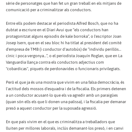
sèrie de personatges que han fet un gran treball en els mitjans de
comunicació per a criminalitzar als conductors.
Entre ells podem destacar el periodista Alfred Bosch, que no ha
dubtat a escriure en el Diari Avui que “els conductors han
protagonitzat alguns episodis de kale borroka”, o l'escriptor Joan
Josep Isern, que en el seu bloc hi ha titlat al president del comité
d'empresa de TMB (i conductor d'autobús) de “individu perillós…
cínic i poca vergonya…”, o el periodista Joaquín Roglan, que en La
Vanguardia llança contra els conductors adjectius com
"cobardicas", piquets de perdonavides o funcionaris privilegiats.
Però el que ja és una mostra que vivim en una falsa democràcia, és
l'actitud dels mossos d'esquadra i de la fiscalia. Els primers detenen
a un conductor acusant-lo que els va agredir amb un paraigües
(quan són ells els que li donen una palissa), i la fiscalia per demanar
presó a aquest conductor per la suposada agressió.
En que país vivim en el que es criminalitza a treballadors que
lluiten per millores laborals, inclús demanant-los presó, i en canvi