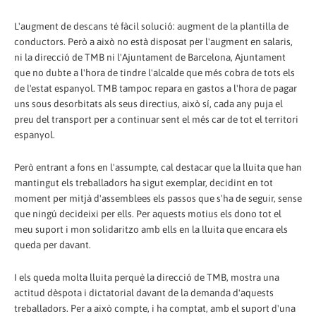
L'augment de descans té fàcil solució: augment de la plantilla de
conductors. Però a això no està disposat per l'augment en salaris,
ni la direcció de TMB ni l'Ajuntament de Barcelona, Ajuntament
que no dubte a l'hora de tindre l'alcalde que més cobra de tots els
de l'estat espanyol. TMB tampoc repara en gastos a l'hora de pagar
uns sous desorbitats als seus directius, això sí, cada any puja el
preu del transport per a continuar sent el més car de tot el territori
espanyol.
Però entrant a fons en l'assumpte, cal destacar que la lluita que han
mantingut els treballadors ha sigut exemplar, decidint en tot
moment per mitjà d'assemblees els passos que s'ha de seguir, sense
que ningú decideixi per ells. Per aquests motius els dono tot el
meu suport i mon solidaritzo amb ells en la lluita que encara els
queda per davant.
I els queda molta lluita perquè la direcció de TMB, mostra una
actitud dèspota i dictatorial davant de la demanda d'aquests
treballadors. Per a això compte, i ha comptat, amb el suport d'una