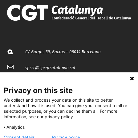
C/ Burgos 59, Baixos – 08014 Barcelona
spccc@
spcgtcatalunya.cat
935 120 481
Privacy on this site
We collect and process your data on this site to better
@CGTCatalunya
understand how it is used. You can give your consent to all or
selected purposes, or you can decline them all. For more
cgtcatalunya
information, see our privacy policy.
CGTCatalunya
Analytics
cgtcatalunya
Consent details
Privacy policy