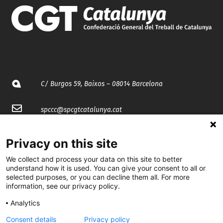
C/ Burgos 59, Baixos – 08014 Barcelona
spccc@
spcgtcatalunya.cat
935 120 481
Privacy on this site
We collect and process your data on this site to better
@CGTCatalunya
understand how it is used. You can give your consent to all or
selected purposes, or you can decline them all. For more
cgtcatalunya
information, see our privacy policy.
CGTCatalunya
Analytics
Consent details
Privacy policy
cgtcatalunya