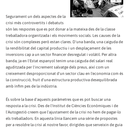
Segurament un dels aspectes de la
crisi més controvertits i debatuts
són les respostes que es pot donar a la mateixa des de la classe
treballadora organitzada i els moviments socials. Les causes de la
crisi són complexes però estan clares. D'una banda, una caiguda de
la rendibilitat del capital productiu i un desplaçament de les
inversions cap a un sector financer desregulat i volàtil. Per altra
banda, ja en l'Estat espanyol tenim una caiguda del salari real
aguditzada per l'increment salvatge dels preus, així com un
creixement desproporcionat d'un sector clau en l'economia com és
la construcció, fruit d'una estructura productiva desequilibrada
amb ínfim pes de la indústria.
És sobre la base d'aquests paràmetres que es pot buscar una
resposta a la crisi. Des de l'Institut de Ciències Econòmiques i de
l'Autogestió creem que l'ajustament de la crisi no hem de pagar-lo
els treballadors. En aquesta línia llancem una sèrie de propostes
per a resoldre la crisi al nostre favor, dirigides que serveixin de guia