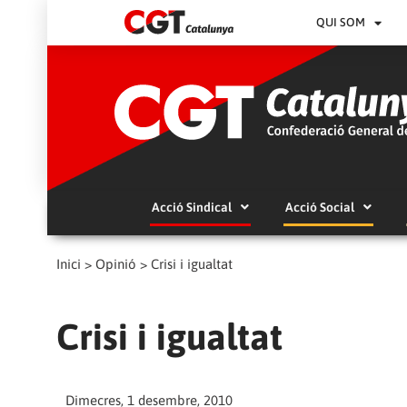
QUI SOM
Acció Sindical
Acció Social
Inici
>
Opinió
>
Crisi i igualtat
Crisi i igualtat
Dimecres, 1 desembre, 2010