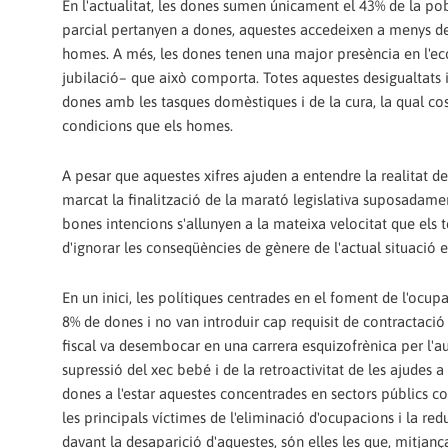
En l'actualitat, les dones sumen únicament el 43% de la po
parcial pertanyen a dones, aquestes accedeixen a menys del
homes. A més, les dones tenen una major presència en l'eco
jubilació– que això comporta. Totes aquestes desigualtats i 
dones amb les tasques domèstiques i de la cura, la qual co
condicions que els homes.
A pesar que aquestes xifres ajuden a entendre la realitat de
marcat la finalització de la marató legislativa suposadame
bones intencions s'allunyen a la mateixa velocitat que els te
d'ignorar les conseqüències de gènere de l'actual situació 
En un inici, les polítiques centrades en el foment de l'ocup
8% de dones i no van introduir cap requisit de contractació
fiscal va desembocar en una carrera esquizofrènica per l'au
supressió del xec bebé i de la retroactivitat de les ajudes 
dones a l'estar aquestes concentrades en sectors públics com
les principals víctimes de l'eliminació d'ocupacions i la re
davant la desaparició d'aquestes, són elles les que, mitjançan