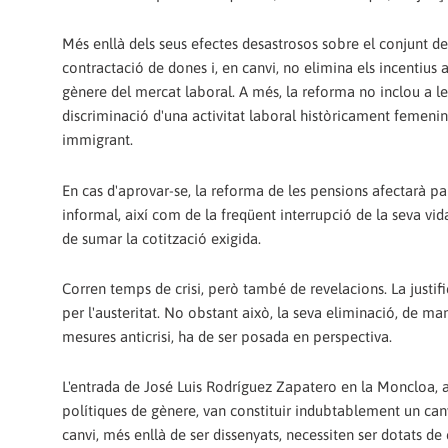
Més enllà dels seus efectes desastrosos sobre el conjunt de 
contractació de dones i, en canvi, no elimina els incentius a
gènere del mercat laboral. A més, la reforma no inclou a les
discriminació d'una activitat laboral històricament femenin
immigrant.
En cas d'aprovar-se, la reforma de les pensions afectarà pa
informal, així com de la freqüent interrupció de la seva vida 
de sumar la cotització exigida.
Corren temps de crisi, però també de revelacions. La justific
per l'austeritat. No obstant això, la seva eliminació, de ma
mesures anticrisi, ha de ser posada en perspectiva.
L'entrada de José Luis Rodríguez Zapatero en la Moncloa, a
polítiques de gènere, van constituir indubtablement un canv
canvi, més enllà de ser dissenyats, necessiten ser dotats de 