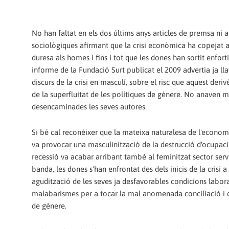
No han faltat en els dos últims anys articles de premsa ni a
sociològiques afirmant que la crisi econòmica ha copejat 
duresa als homes i fins i tot que les dones han sortit enforti
informe de la Fundació Surt publicat el 2009 advertia ja lla
discurs de la crisi en masculí, sobre el risc que aquest deri
de la superfluitat de les polítiques de gènere. No anaven m
desencaminades les seves autores.
Si bé cal reconèixer que la mateixa naturalesa de l'econo
va provocar una masculinització de la destrucció d'ocupaci
recessió va acabar arribant també al feminitzat sector serve
banda, les dones s'han enfrontat des dels inicis de la crisi a
agudització de les seves ja desfavorables condicions labora
malabarismes per a tocar la mal anomenada conciliació i d
de gènere.