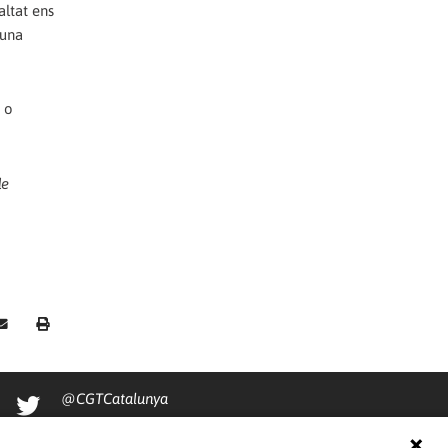
altat ens
 una
a o
de
@CGTCatalunya
cgtcatalunya