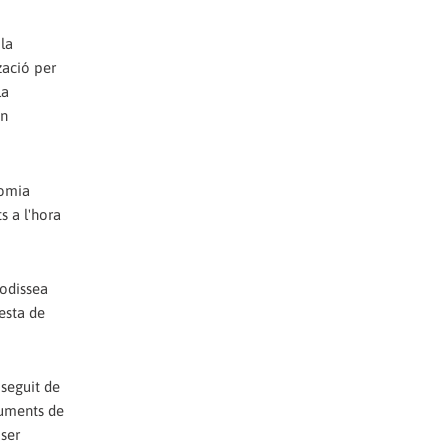
 la
zació per
la
en
nomia
s a l'hora
'odissea
resta de
 seguit de
ruments de
 ser