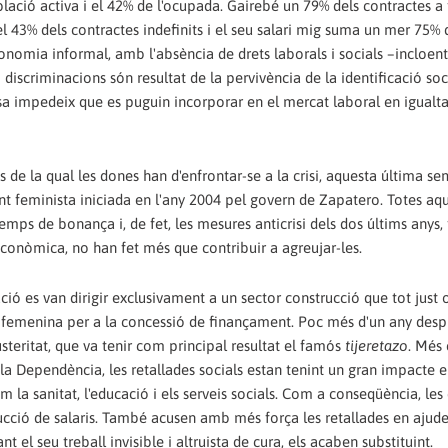
blació activa i el 42% de l'ocupada. Gairebé un 79% dels contractes 
 43% dels contractes indefinits i el seu salari mig suma un mer 75% 
nomia informal, amb l'absència de drets laborals i socials –incloent
discriminacions són resultat de la pervivència de la identificació soc
sa impedeix que es puguin incorporar en el mercat laboral en igualta
s de la qual les dones han d'enfrontar-se a la crisi, aquesta última s
nt feminista iniciada en l'any 2004 pel govern de Zapatero. Totes aqu
mps de bonança i, de fet, les mesures anticrisi dels dos últims anys, 
econòmica, no han fet més que contribuir a agreujar-les.
ació es van dirigir exclusivament a un sector construcció que tot just
 femenina per a la concessió de finançament. Poc més d'un any despré
steritat, que va tenir com principal resultat el famós
tijeretazo
. Més 
a la Dependència, les retallades socials estan tenint un gran impacte e
 la sanitat, l'educació i els serveis socials. Com a conseqüència, le
ducció de salaris. També acusen amb més força les retallades en ajudes
t el seu treball invisible i altruista de cura, els acaben substituint.