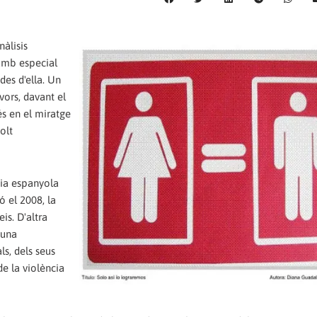
nàlisis
amb especial
des d'ella. Un
vors, davant el
vés en el miratge
olt
mia espanyola
ó el 2008, la
is. D'altra
 una
ls, dels seus
e la violència