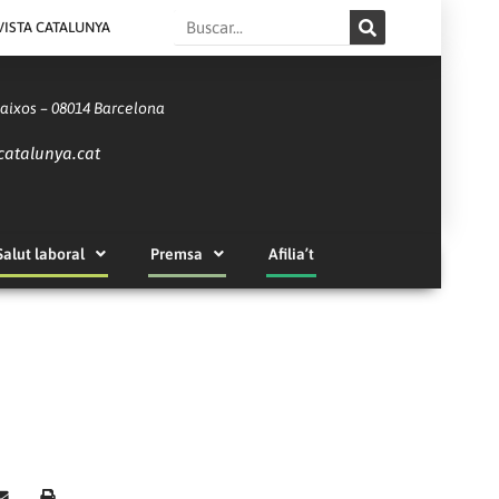
Search
VISTA CATALUNYA
Baixos – 08014 Barcelona
catalunya.cat
Salut laboral
Premsa
Afilia’t