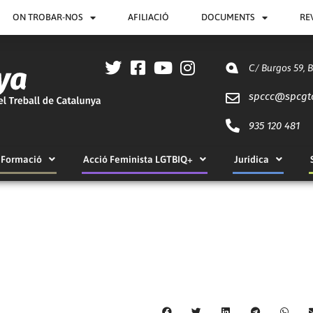
ON TROBAR-NOS
AFILIACIÓ
DOCUMENTS
RE
C/ Burgos 59, 
spccc@
spcgt
935 120 481
Formació
Acció Feminista LGTBIQ+
Jurídica