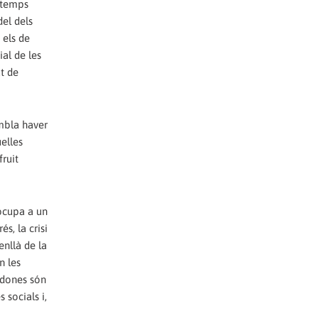
a temps
del dels
 els de
ial de les
t de
embla haver
elles
fruit
 ocupa a un
s, la crisi
enllà de la
n les
s dones són
 socials i,