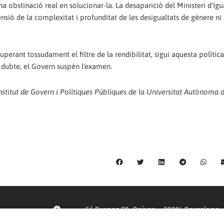
na obstinació real en solucionar-la. La desaparició del Ministeri d'Igu
nsió de la complexitat i profunditat de les desigualtats de gènere ni
perant tossudament el filtre de la rendibilitat, sigui aquesta polític
 dubte, el Govern suspèn l'examen.
'Institut de Govern i Polítiques Públiques de la Universitat Autònoma 
C/ Burgos 59, Baixos – 08014 Barcelona