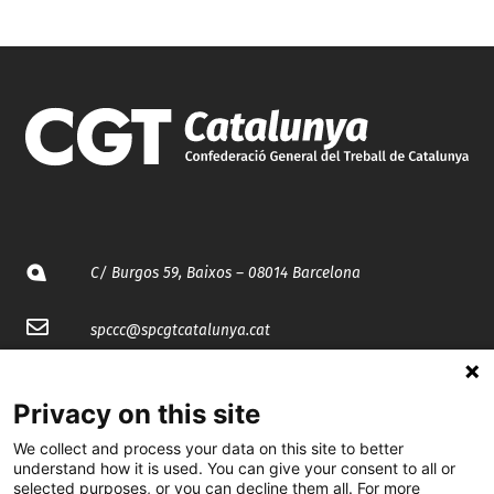
C/ Burgos 59, Baixos – 08014 Barcelona
spccc@
spcgtcatalunya.cat
935 120 481
Privacy on this site
We collect and process your data on this site to better
@CGTCatalunya
understand how it is used. You can give your consent to all or
selected purposes, or you can decline them all. For more
cgtcatalunya