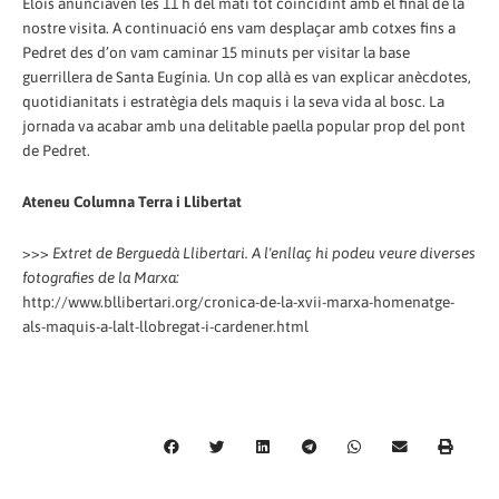
Elois anunciaven les 11 h del matí tot coincidint amb el final de la
nostre visita. A continuació ens vam desplaçar amb cotxes fins a
Pedret des d’on vam caminar 15 minuts per visitar la base
guerrillera de Santa Eugínia. Un cop allà es van explicar anècdotes,
quotidianitats i estratègia dels maquis i la seva vida al bosc. La
jornada va acabar amb una delitable paella popular prop del pont
de Pedret.
Ateneu Columna Terra i Llibertat
>>>
Extret de Berguedà Llibertari. A l'enllaç hi podeu veure diverses
fotografies de la Marxa:
http://www.bllibertari.org/cronica-de-la-xvii-marxa-homenatge-
als-maquis-a-lalt-llobregat-i-cardener.html