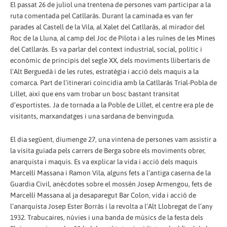
El passat 26 de juliol una trentena de persones vam participar a la
ruta comentada pel Catllaràs. Durant la caminada es van fer
parades al Castell de la Vila, al Xalet del Catllaràs, al mirador del
Roc de la Lluna, al camp del Joc de Pilota i a les ruïnes de les Mines
del Catllaràs. Es va parlar del context industrial, social, polític i
econòmic de principis del segle XX, dels moviments llibertaris de
l’Alt Berguedà i de les rutes, estratègia i acció dels maquis a la
comarca. Part de l’itinerari coincidia amb la Catllaràs Trial-Pobla de
Lillet, així que ens vam trobar un bosc bastant transitat
d’esportistes. Ja de tornada a la Poble de Lillet, el centre era ple de
visitants, marxandatges i una sardana de benvinguda.
El dia següent, diumenge 27, una vintena de persones vam assistir a
la visita guiada pels carrers de Berga sobre els moviments obrer,
anarquista i maquis. Es va explicar la vida i acció dels maquis
Marcel·lí Massana i Ramon Vila, alguns fets a l’antiga caserna de la
Guardia Civil, anècdotes sobre el mossèn Josep Armengou, fets de
Marcel·lí Massana al ja desaparegut Bar Colon, vida i acció de
l’anarquista Josep Ester Borràs i la revolta a l’Alt Llobregat de l’any
1932. Trabucaires, núvies i una banda de músics de la festa dels