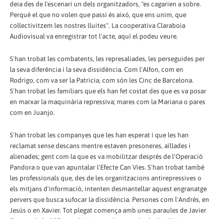
deia des de l'escenari un dels organitzadors, "es cagarien a sobre.
Perquè el que no volen que passi és això, que ens unim, que
col·lectivitzem les nostres lluites". La cooperativa Claraboia
Audiovisual va enregistrar tot l'acte, aquí el podeu veure.
S'han trobat les combatents, les represaliades, les perseguides per
la seva diferència i la seva dissidència. Com l'Alfon, com en
Rodrigo, com va ser la Patricia, com són les Cinc de Barcelona.
S'han trobat les familiars que els han fet costat des que es va posar
en marxar la maquinària repressiva; mares com la Mariana o pares
com en Juanjo.
S'han trobat les companyes que les han esperat i que les han
reclamat sense descans mentre estaven presoneres, aïllades i
alienades; gent com la que es va mobilitzar després de l'Operació
Pandora o que van apuntalar l'Efecte Can Vies. S'han trobat també
les professionals que, des de les organitzacions antirepressives o
els mitjans d'informació, intenten desmantellar aquest engranatge
pervers que busca sufocar la dissidència. Persones com l'Andrés, en
Jesús o en Xavier. Tot plegat comença amb unes paraules de Javier