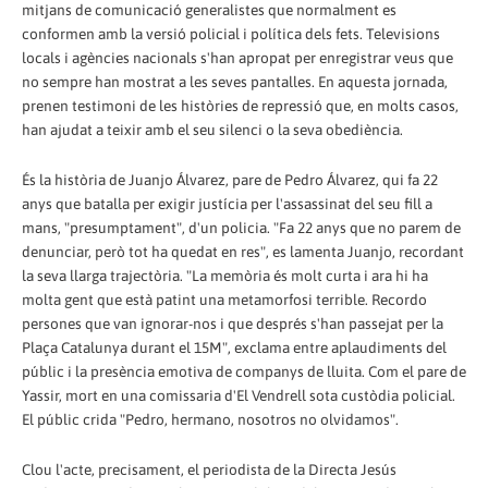
mitjans de comunicació generalistes que normalment es
conformen amb la versió policial i política dels fets. Televisions
locals i agències nacionals s'han apropat per enregistrar veus que
no sempre han mostrat a les seves pantalles. En aquesta jornada,
prenen testimoni de les històries de repressió que, en molts casos,
han ajudat a teixir amb el seu silenci o la seva obediència.
És la història de Juanjo Álvarez, pare de Pedro Álvarez, qui fa 22
anys que batalla per exigir justícia per l'assassinat del seu fill a
mans, "presumptament", d'un policia. "Fa 22 anys que no parem de
denunciar, però tot ha quedat en res", es lamenta Juanjo, recordant
la seva llarga trajectòria. "La memòria és molt curta i ara hi ha
molta gent que està patint una metamorfosi terrible. Recordo
persones que van ignorar-nos i que després s'han passejat per la
Plaça Catalunya durant el 15M", exclama entre aplaudiments del
públic i la presència emotiva de companys de lluita. Com el pare de
Yassir, mort en una comissaria d'El Vendrell sota custòdia policial.
El públic crida "Pedro, hermano, nosotros no olvidamos".
Clou l'acte, precisament, el periodista de la Directa Jesús