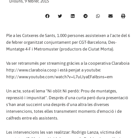
Dilluns, 9 febrer, 2015
Ple a les Cotxeres de Sants, 1.000 persones assisteixen a l'acte del 6
de febrer organitzat conjuntament per CGT-Barcelona, Des-
Muntatge 4-F i Metromuster (productors de Ciutat Morta).
Va ser retransmès per streaming gràcies a la cooperativa Claraboia
http://www.claraboia.coop i està penjat a youtube:
http://www.youtube.com/watch?v=L7uLIyaEFaI&sns=em
Un acte, sota el lema "Ni oblit Ni perdó: Prou de muntatges,
repressió i impunitat". Després d'una curta però dura presentació
s'han anat succeint una després d'una altra les diverses
intervencions, totes elles transmetent moments d'emoció i de
calfreds entre els assistents.
Les intervencions les van realitzar: Rodrigo Lanza, víctima del