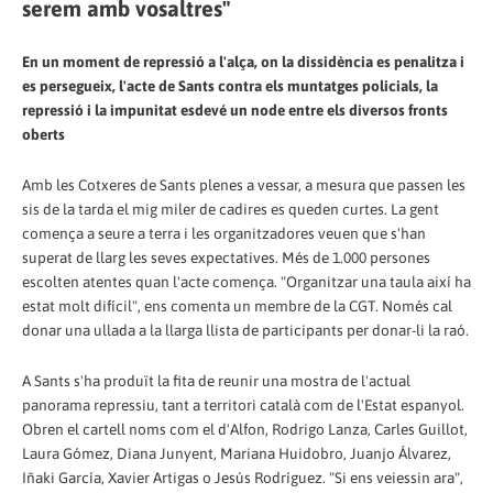
serem amb vosaltres"
En un moment de repressió a l'alça, on la dissidència es penalitza i
es persegueix, l'acte de Sants contra els muntatges policials, la
repressió i la impunitat esdevé un node entre els diversos fronts
oberts
Amb les Cotxeres de Sants plenes a vessar, a mesura que passen les
sis de la tarda el mig miler de cadires es queden curtes. La gent
comença a seure a terra i les organitzadores veuen que s'han
superat de llarg les seves expectatives. Més de 1.000 persones
escolten atentes quan l'acte comença. "Organitzar una taula així ha
estat molt difícil", ens comenta un membre de la CGT. Només cal
donar una ullada a la llarga llista de participants per donar-li la raó.
A Sants s'ha produït la fita de reunir una mostra de l'actual
panorama repressiu, tant a territori català com de l'Estat espanyol.
Obren el cartell noms com el d'Alfon, Rodrigo Lanza, Carles Guillot,
Laura Gómez, Diana Junyent, Mariana Huidobro, Juanjo Álvarez,
Iñaki García, Xavier Artigas o Jesús Rodríguez. "Si ens veiessin ara",