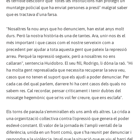
és terrible descobrir que "totes les institucions han protegit un
muntatge policial que ha enviat persones a presó" malgrat saber
que es tractava d'una farsa.
"Nosaltres fa nou anys que ho denunciem, han estat anys molt
durs. Però la nostra història és una de tantes. Ara, unir-nos és el
més important i que casos com el nostre serveixin com a
precedent per ajudar a tota aquesta gent que pateix la repressió
arreu. Perquè la repressió segueix, però a nosaltres no ens
callaran", sentencia Huidobro. El seu fill, Rodrigo, li dóna la raó. "Hi
ha molta gent represaliada que necessita recuperar la seva veu,
casos que no tenen el suport que els ajudi a poder denunciar. Per
cada cas del qual parlem, darrere hi ha cent casos dels quals no
sabem res. Cal recordar, pensar críticament i tenir dubtes del
missatge hegemònic que se'ns vol fer creure, que ens esclafa".
Els torns de paraula s'emmirallen els uns amb els altres. La crida a
una organització col·lectiva contra l'opressió que genera el poder
esdevé constant. El valor de la jornada és l'ampli ventall de la
diferència, unida en un front comú, que s'ha reunit per denunciar i
respondre a la violència. Igual que la situació que es viu al barri del