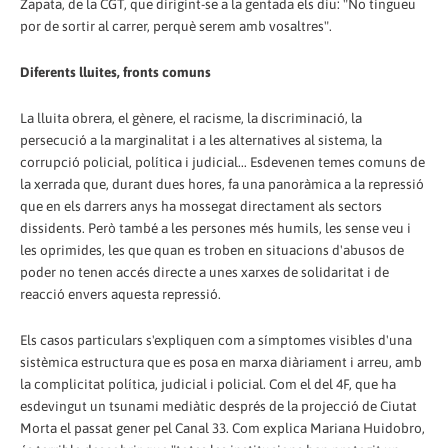
Zapata, de la CGT, que dirigint-se a la gentada els diu: "No tingueu
por de sortir al carrer, perquè serem amb vosaltres".
Diferents lluites, fronts comuns
La lluita obrera, el gènere, el racisme, la discriminació, la
persecució a la marginalitat i a les alternatives al sistema, la
corrupció policial, política i judicial... Esdevenen temes comuns de
la xerrada que, durant dues hores, fa una panoràmica a la repressió
que en els darrers anys ha mossegat directament als sectors
dissidents. Però també a les persones més humils, les sense veu i
les oprimides, les que quan es troben en situacions d'abusos de
poder no tenen accés directe a unes xarxes de solidaritat i de
reacció envers aquesta repressió.
Els casos particulars s'expliquen com a símptomes visibles d'una
sistèmica estructura que es posa en marxa diàriament i arreu, amb
la complicitat política, judicial i policial. Com el del 4F, que ha
esdevingut un tsunami mediàtic després de la projecció de Ciutat
Morta el passat gener pel Canal 33. Com explica Mariana Huidobro,