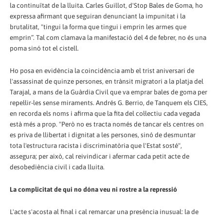
la continuïtat de la lluita. Carles Guillot, d'Stop Bales de Goma, ho
expressa afirmant que seguiran denunciant la impunitat i la
brutalitat, "tingui la forma que tingui i emprin les armes que
emprin”. Tal com clamava la manifestació del 4 de febrer, no és una
poma sinó tot el cistell.
Ho posa en evidència la coincidència amb el trist aniversari de
l'assassinat de quinze persones, en trànsit migratori a la platja del
Tarajal, a mans de la Guàrdia Civil que va emprar bales de goma per
repel·lir-les sense miraments. Andrés G. Berrio, de Tanquem els CIES,
en recorda els noms i afirma que la fita del col·lectiu cada vegada
està més a prop. "Però no es tracta només de tancar els centres on
es priva de llibertat i dignitat a les persones, sinó de desmuntar
tota l'estructura racista i discriminatòria que l'Estat sosté",
assegura; per això, cal reivindicar i afermar cada petit acte de
desobediència civil i cada lluita.
La complicitat de qui no dóna veu ni rostre a la repressió
L'acte s'acosta al final i cal remarcar una presència inusual: la de