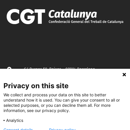
C/ Burgos 59, Baixos – 08014 Barcelona
Privacy on this site
spccc@
spcgtcatalunya.cat
We collect and process your data on this site to better
935 120 481
understand how it is used. You can give your consent to all or
selected purposes, or you can decline them all. For more
information, see our privacy policy.
@CGTCatalunya
Analytics
cgtcatalunya
Consent details
Privacy policy