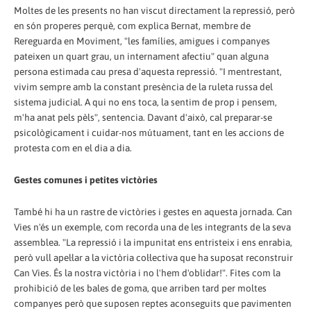
Moltes de les presents no han viscut directament la repressió, però
en són properes perquè, com explica Bernat, membre de
Rereguarda en Moviment, "les famílies, amigues i companyes
pateixen un quart grau, un internament afectiu" quan alguna
persona estimada cau presa d'aquesta repressió. "I mentrestant,
vivim sempre amb la constant presència de la ruleta russa del
sistema judicial. A qui no ens toca, la sentim de prop i pensem,
m'ha anat pels pèls", sentencia. Davant d'això, cal preparar-se
psicològicament i cuidar-nos mútuament, tant en les accions de
protesta com en el dia a dia.
Gestes comunes i petites victòries
També hi ha un rastre de victòries i gestes en aquesta jornada. Can
Vies n'és un exemple, com recorda una de les integrants de la seva
assemblea. "La repressió i la impunitat ens entristeix i ens enrabia,
però vull apel·lar a la victòria col·lectiva que ha suposat reconstruir
Can Vies. És la nostra victòria i no l'hem d'oblidar!". Fites com la
prohibició de les bales de goma, que arriben tard per moltes
companyes però que suposen reptes aconseguits que pavimenten