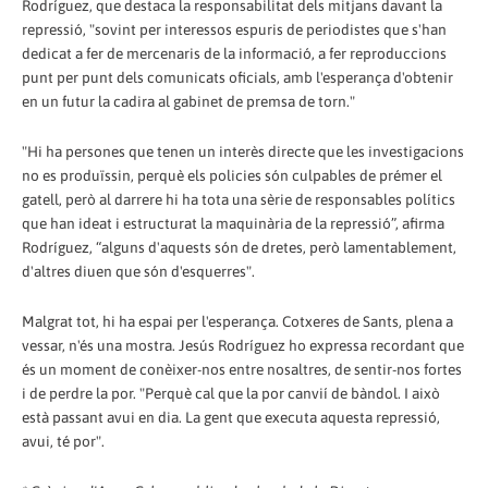
Rodríguez, que destaca la responsabilitat dels mitjans davant la
repressió, "sovint per interessos espuris de periodistes que s'han
dedicat a fer de mercenaris de la informació, a fer reproduccions
punt per punt dels comunicats oficials, amb l'esperança d'obtenir
en un futur la cadira al gabinet de premsa de torn."
"Hi ha persones que tenen un interès directe que les investigacions
no es produïssin, perquè els policies són culpables de prémer el
gatell, però al darrere hi ha tota una sèrie de responsables polítics
que han ideat i estructurat la maquinària de la repressió”, afirma
Rodríguez, “alguns d'aquests són de dretes, però lamentablement,
d'altres diuen que són d'esquerres".
Malgrat tot, hi ha espai per l'esperança. Cotxeres de Sants, plena a
vessar, n'és una mostra. Jesús Rodríguez ho expressa recordant que
és un moment de conèixer-nos entre nosaltres, de sentir-nos fortes
i de perdre la por. "Perquè cal que la por canvií de bàndol. I això
està passant avui en dia. La gent que executa aquesta repressió,
avui, té por".