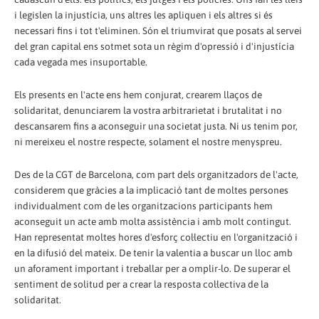
i legislen la injustícia, uns altres les apliquen i els altres si és
necessari fins i tot t'eliminen. Són el triumvirat que posats al servei
del gran capital ens sotmet sota un règim d'opressió i d'injustícia
cada vegada mes insuportable.
Els presents en l'acte ens hem conjurat, crearem llaços de
solidaritat, denunciarem la vostra arbitrarietat i brutalitat i no
descansarem fins a aconseguir una societat justa. Ni us tenim por,
ni mereixeu el nostre respecte, solament el nostre menyspreu.
Des de la CGT de Barcelona, com part dels organitzadors de l'acte,
considerem que gràcies a la implicació tant de moltes persones
individualment com de les organitzacions participants hem
aconseguit un acte amb molta assistència i amb molt contingut.
Han representat moltes hores d'esforç col·lectiu en l'organització i
en la difusió del mateix. De tenir la valentia a buscar un lloc amb
un aforament important i treballar per a omplir-lo. De superar el
sentiment de solitud per a crear la resposta col·lectiva de la
solidaritat.