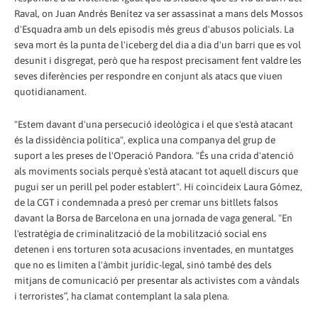
Raval, on Juan Andrés Benítez va ser assassinat a mans dels Mossos
d'Esquadra amb un dels episodis més greus d'abusos policials. La
seva mort és la punta de l'iceberg del dia a dia d'un barri que es vol
desunit i disgregat, però que ha respost precisament fent valdre les
seves diferències per respondre en conjunt als atacs que viuen
quotidianament.
"Estem davant d'una persecució ideològica i el que s'està atacant
és la dissidència política", explica una companya del grup de
suport a les preses de l'Operació Pandora. "És una crida d'atenció
als moviments socials perquè s'està atacant tot aquell discurs que
pugui ser un perill pel poder establert". Hi coincideix Laura Gómez,
de la CGT i condemnada a presó per cremar uns bitllets falsos
davant la Borsa de Barcelona en una jornada de vaga general. "En
l'estratègia de criminalització de la mobilització social ens
detenen i ens torturen sota acusacions inventades, en muntatges
que no es limiten a l'àmbit jurídic-legal, sinó també des dels
mitjans de comunicació per presentar als activistes com a vàndals
i terroristes”, ha clamat contemplant la sala plena.