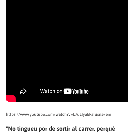
https://www.youtube.com/watch?v=L7uLIyaEFaI&sns=em
"No tingueu por de sortir al carrer, perquè