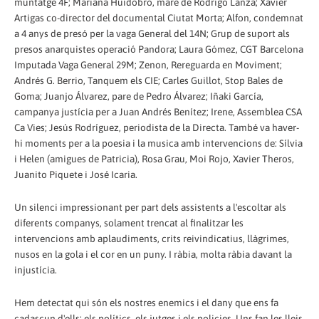
muntatge 4F; Mariana Huidobro, mare de Rodrigo Lanza; Xavier
Artigas co-director del documental Ciutat Morta; Alfon, condemnat
a 4 anys de presó per la vaga General del 14N; Grup de suport als
presos anarquistes operació Pandora; Laura Gómez, CGT Barcelona
Imputada Vaga General 29M; Zenon, Rereguarda en Moviment;
Andrés G. Berrio, Tanquem els CIE; Carles Guillot, Stop Bales de
Goma; Juanjo Álvarez, pare de Pedro Álvarez; Iñaki García,
campanya justícia per a Juan Andrés Benítez; Irene, Assemblea CSA
Ca Vies; Jesús Rodríguez, periodista de la Directa. També va haver-
hi moments per a la poesia i la musica amb intervencions de: Sílvia
i Helen (amigues de Patricia), Rosa Grau, Moi Rojo, Xavier Theros,
Juanito Piquete i José Icaria.
Un silenci impressionant per part dels assistents a l'escoltar als
diferents companys, solament trencat al finalitzar les
intervencions amb aplaudiments, crits reivindicatius, llàgrimes,
nusos en la gola i el cor en un puny. I ràbia, molta ràbia davant la
injustícia.
Hem detectat qui són els nostres enemics i el dany que ens fa
cadascun d'ells: els polítics, els jutges i els policies. Uns fan les lleis