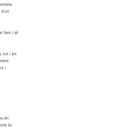
 Humana
 d'un
e fam i al
 tot i en
ament
os i
es en
 amb la