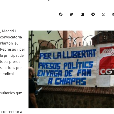
, Madrid i
 convocatòria
 Plantón, el
 Repressió i per
da principal de
ts els presos
s accions per
a radical
imultànies que
 concentrar a