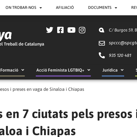
ON TROBAR-NOS
AFILIACIÓ
DOCUMENTS
RE
C/ Burgos 59, 
spccc@
spcgt
935 120 481
Formació
Acció Feminista LGTBIQ+
Jurídica
resos i preses en vaga de Sinaloa i Chiapas
 en 7 ciutats pels presos 
aloa i Chiapas