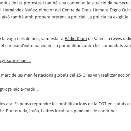
motius de les protestes i també s'ha comentat la situació de persecuc
iel Hernández Núñez, director del Centre de Drets Humans Digna Och
re això també amb propera presència policial. La policia ha exigit la
de la vaga i els dejunis, vam estar a
Ràdio Klara
de València (www.radi
 el context d'extrema violència paramilitar contra les comunitats zapa
gt-sobre-huel ...
el marc de les manifestacions globals del 15-O, es van realitzar accion
cgt-inicia-madri ...
ns ara. Es pensa reprendre les mobilitzacions de la CGT en ciutats 
fe, Ponferrada, Iruña, i altres localitats pendents de confirmar.