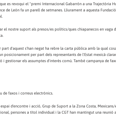
 que es revoqui el "premi Internacional Gabarrón a una Trajectòria
nce de León fa un parell de setmanes. Lliurament a aquesta Fundació
l.
ar el nostre suport als presos/es polítics/ques chiapanecos en vaga d
ta.
 part d'aquest s'han negat ha rebre la carta pública amb la qual cosa,
i un posicionament per part dels representants de l'Estat mexicà clar
ció i gestionar els assumptes d'interès comú. També campanya de fax
de faxos i correus electrònics.
espai d'encontre i acció, Grup de Suport a la Zona Costa, Mexicans/
cional, persones a títol individual i la CGT han mantingut una reunió