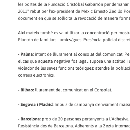
les portes de la Fundació Cristóbal Gabarrón per demanar
2011" rebut per l'ex-president de Mèxic Ernesto Zedillo Po
document en què se sol·licita la revocació de manera forma
Així mateix també es va utilitzar la concentració per mostr
Plantón de familiars i amics/gues. Presència policial discre
- Palma:
intent de lliurament al consolat del comunicat. Per
el cas que aquesta negativa fos legal, suposa una actitud 
violador de les seves funcions teòriques: atendre la pobla
correus electrònics.
- Bilbao:
lliurament del comunicat en el Consolat.
- Segòvia i Madrid:
Impuls de campanya d'enviament massiu 
- Barcelona:
prop de 20 persones pertanyents a L'Adhesiva, 
Resistència des de Barcelona, ​​Adherents a la Zezta Interna