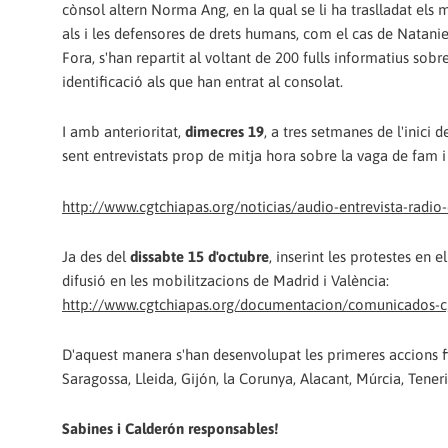
cònsol altern Norma Ang, en la qual se li ha traslladat els 
als i les defensores de drets humans, com el cas de Natan
Fora, s'han repartit al voltant de 200 fulls informatius sob
identificació als que han entrat al consolat.
I amb anterioritat,
dimecres 19
, a tres setmanes de l'inici 
sent entrevistats prop de mitja hora sobre la vaga de fam i
http://www.cgtchiapas.org/noticias/audio-entrevista-radio-c
Ja des del
dissabte 15 d'octubre
, inserint les protestes en 
difusió en les mobilitzacions de Madrid i València:
http://www.cgtchiapas.org/documentacion/comunicados-cgt/
D'aquest manera s'han desenvolupat les primeres accions fi
Saragossa, Lleida, Gijón, la Corunya, Alacant, Múrcia, Teneri
Sabines i Calderón responsables!