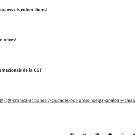
ompanys els volem lliures!
e reixes!
ternacionals de la CGT
/cgt-cronica-acciones-7-ciudades-por-press-huelga-sinaloa-y-chia