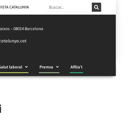
Search
VISTA CATALUNYA
Baixos – 08014 Barcelona
catalunya.cat
Salut laboral
Premsa
Afilia’t
i