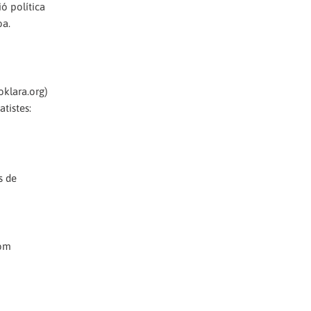
ió política
oa.
oklara.org)
tistes:
s de
com