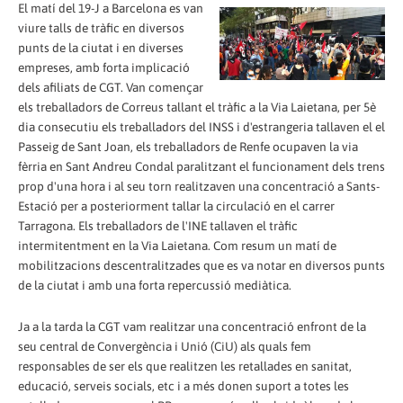
El matí del 19-J a Barcelona es van
viure talls de tràfic en diversos
punts de la ciutat i en diverses
empreses, amb forta implicació
dels afiliats de CGT. Van començar
els treballadors de Correus tallant el tràfic a la Via Laietana, per 5è
dia consecutiu els treballadors del INSS i d'estrangeria tallaven el el
Passeig de Sant Joan, els treballadors de Renfe ocupaven la via
fèrria en Sant Andreu Condal paralitzant el funcionament dels trens
prop d'una hora i al seu torn realitzaven una concentració a Sants-
Estació per a posteriorment tallar la circulació en el carrer
Tarragona. Els treballadors de l'INE tallaven el tràfic
intermitentment en la Via Laietana. Com resum un matí de
mobilitzacions descentralitzades que es va notar en diversos punts
de la ciutat i amb una forta repercussió mediàtica.
Ja a la tarda la CGT vam realitzar una concentració enfront de la
seu central de Convergència i Unió (CiU) als quals fem
responsables de ser els que realitzen les retallades en sanitat,
educació, serveis socials, etc i a més donen suport a totes les