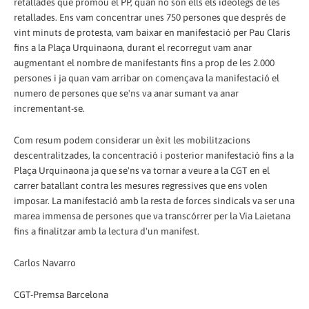
retallades que promou el PP, quan no són ells els ideòlegs de les
retallades. Ens vam concentrar unes 750 persones que després de
vint minuts de protesta, vam baixar en manifestació per Pau Claris
fins a la Plaça Urquinaona, durant el recorregut vam anar
augmentant el nombre de manifestants fins a prop de les 2.000
persones i ja quan vam arribar on començava la manifestació el
numero de persones que se'ns va anar sumant va anar
incrementant-se.
Com resum podem considerar un èxit les mobilitzacions
descentralitzades, la concentració i posterior manifestació fins a la
Plaça Urquinaona ja que se'ns va tornar a veure a la CGT en el
carrer batallant contra les mesures regressives que ens volen
imposar. La manifestació amb la resta de forces sindicals va ser una
marea immensa de persones que va transcórrer per la Via Laietana
fins a finalitzar amb la lectura d'un manifest.
Carlos Navarro
CGT-Premsa Barcelona