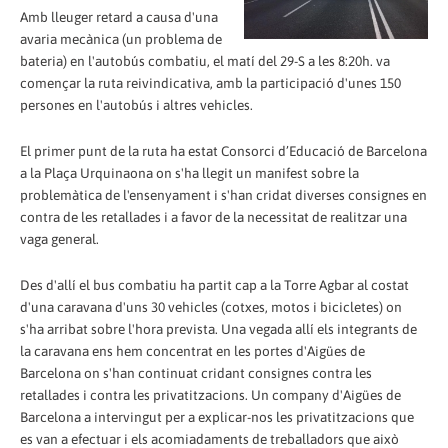
Amb lleuger retard a causa d'una
avaria mecànica (un problema de
bateria) en l'autobús combatiu, el matí del 29-S a les 8:20h. va
començar la ruta reivindicativa, amb la participació d'unes 150
persones en l'autobús i altres vehicles.
El primer punt de la ruta ha estat Consorci d’Educació de Barcelona
a la Plaça Urquinaona on s'ha llegit un manifest sobre la
problemàtica de l'ensenyament i s'han cridat diverses consignes en
contra de les retallades i a favor de la necessitat de realitzar una
vaga general.
Des d'allí el bus combatiu ha partit cap a la Torre Agbar al costat
d'una caravana d'uns 30 vehicles (cotxes, motos i bicicletes) on
s'ha arribat sobre l'hora prevista. Una vegada allí els integrants de
la caravana ens hem concentrat en les portes d'Aigües de
Barcelona on s'han continuat cridant consignes contra les
retallades i contra les privatitzacions. Un company d'Aigües de
Barcelona a intervingut per a explicar-nos les privatitzacions que
es van a efectuar i els acomiadaments de treballadors que això