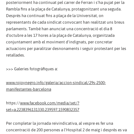
posteriorment ha continuat pel carrer de Ferran i s'ha pujat per la
Rambla fins a la plaça de Catalunya, protagonitzant una seguda.
Després ha continuat fins a plaça de la Universitat, on
representants de cada sindicat convocant han realitzat uns breus
parlaments. També han anunciat una concentració el dia 8
d'octubre a les 17 hores a la plaça de Catalunya, organitzada
conjuntament amb el moviment d'indignats, per concretar
actuacions per paralitzar desnonaments i seguir protestant per les
retallades.
>>> Galeries fotogràfiques a:
www.rojoynegro.info/galeria/accion-sindical/29s-2500-
manifestantes-barcelona
https://
www.facebook.com/media/set/?
set=a.2238396131330.239597.1590832357
Per completar la jornada reivindicativa, al vespre es fer una
concentració de 200 persones a l'Hospital 2 de maig i després es va