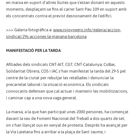
en marxa en suport d'altres lluites que s'estan donant en aquests
moments, desplaçant-se fins el carrer Sant Pau 109 en suport amb
els concentrats contra el previst desnonament de l'edifici.
>>> Galeria fotogràfica a:
www.rojoynegro.info/galeria/accion-
sindical/29s-acciones-la-manana-barcelona
MANIFESTACIÓ PER LA TARDA
Afiliades dels sindicats CNT-AIT, CGT, CNT-Catalunya, CoBas,
Solidaritat Obrera, COS i IAC s'han manifestat la tarda del 29-S pel
centre de la ciutat per rebutjar les retallades i denunciar la
precarietat laboral i la situació econòmica. Els sindicats
convocants defensen que cal actuar i mantenir les mobilitzacions,
i caminar cap a una nova vaga general.
La marxa, a la que han participat unes 2000 persones, ha començat
davant la seu de Foment Nacional del Treball a dos quarts de set,
on s'han llançat ous en senyal de protesta. Després ha avançat per
la Via Laietana fins a arribar a la plaça de Sant Jaume, i