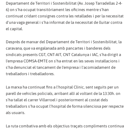
Departament de Territori i Sostenibilitat (Av. Josep Tarradellas 2-4-
6) on s'ha ocupat transitòriament les oficines mentre s'han
continuat cridant consignes contra les retallades i per la necessitat
d'una vaga general i s'ha informat de la necessitat de lluitar contra
el capital.
Després de marxar del Departament de Territori i Sostenibilitat, la
caravana, que va engalanada amb pancartes i banderes dels
sindicats presents CGT, CNT-AIT, CNT Catalunya i IAC, s'ha dirigit a
l'empresa COMSA-EMTE on s'ha entrat en les seves instal·lacions i
s'ha denunciat el tancament de l'empresa i l'acomiadament de
treballadors i treballadores.
La marxa ha continuat fins a l'hospital Clínic, sent seguits per un
parell de vehicles policials, arribant allí al voltant de la 13:30h. on
s'ha tallat el carrer Villarroel i posteriorment al costat dels
treballadors s'ha ocupat l'hospital de forma silenciosa per respecte
als usuaris.
La ruta combativa amb els objectius traçats compliments continua