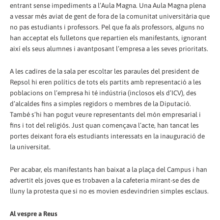
entrant sense impediments a l’Aula Magna. Una Aula Magna plena
a vessar més aviat de gent de fora de la comunitat universitària que
no pas estudiants i professors. Pel que fa als professors, alguns no
han acceptat els fulletons que repartien els manifestants, ignorant
així els seus alumnes i avantposant l’empresa a les seves prioritats.
A les cadires de la sala per escoltar les paraules del president de
Repsol hi eren polítics de tots els partits amb representació a les
poblacions on l’empresa hi té indústria (inclosos els d’ICV), des
d’alcaldes fins a simples regidors o membres de la Diputació.
També s’hi han pogut veure representants del món empresarial i
fins i tot del religiós. Just quan començava l’acte, han tancat les
portes deixant fora els estudiants interessats en la inauguració de
la universitat.
Per acabar, els manifestants han baixat a la plaça del Campus i han
advertit els joves que es trobaven a la cafeteria mirant-se des de
lluny la protesta que si no es movien esdevindrien simples esclaus.
Al vespre a Reus