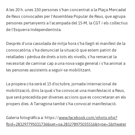
A les 20 h. unes 150 persones s'han concentrat a la Plaça Mercadal
de Reus convocades per l'Assemblea Popular de Reus, que agrupa
persones pertanyents a l'acampada del 15-M, la CGT i els col·lectius
de l'Esquerra Independentista.
Després d'una cassolada de mitja hora s'ha llegit el manifest de la
convocatòria, s'ha denunciat la situació que estem patint de
retallades i pèrdua de drets a tots els nivells, s'ha remarcat la
necessitat de caminar cap a una nova vaga general i s'ha animat a
les persones assistents a seguir-se mobilitzant.
La propera cita serà el 15 d'octubre, jornada internacional de
mobilització, dins la qual s'ha convocat una manifestació a Reus,
que serà precedida per diverses accions que es concretaran en els
propers dies. A Tarragona també s'ha convocat manifestació.
Galeria fotogràfica a: https://
www.facebook.com/photo.php?
fbid=283297795031736&set=oa.283278975035516&type=1&theater