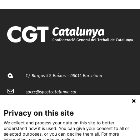
C/ Burgos 59, Baixos – 08014 Barcelona
spccc@
spcgtcatalunya.cat
935 120 481
Privacy on this site
We collect and process your data on this site to better
@CGTCatalunya
understand how it is used. You can give your consent to all or
selected purposes, or you can decline them all. For more
cgtcatalunya
information, see our privacy policy.