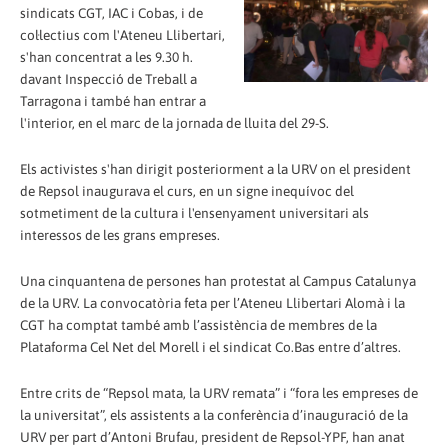
sindicats CGT, IAC i Cobas, i de
col·lectius com l'Ateneu Llibertari,
s'han concentrat a les 9.30 h.
davant Inspecció de Treball a
Tarragona i també han entrar a
l'interior, en el marc de la jornada de lluita del 29-S.
Els activistes s'han dirigit posteriorment a la URV on el president
de Repsol inaugurava el curs, en un signe inequívoc del
sotmetiment de la cultura i l'ensenyament universitari als
interessos de les grans empreses.
Una cinquantena de persones han protestat al Campus Catalunya
de la URV. La convocatòria feta per l’Ateneu Llibertari Alomà i la
CGT ha comptat també amb l’assistència de membres de la
Plataforma Cel Net del Morell i el sindicat Co.Bas entre d’altres.
Entre crits de “Repsol mata, la URV remata” i “fora les empreses de
la universitat”, els assistents a la conferència d’inauguració de la
URV per part d’Antoni Brufau, president de Repsol-YPF, han anat