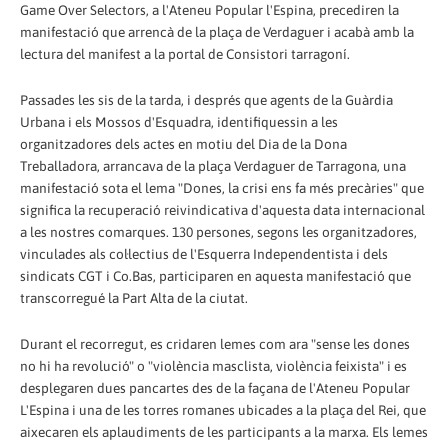
Game Over Selectors, a l'Ateneu Popular l'Espina, precediren la
manifestació que arrencà de la plaça de Verdaguer i acabà amb la
lectura del manifest a la portal de Consistori tarragoní.
Passades les sis de la tarda, i després que agents de la Guàrdia
Urbana i els Mossos d'Esquadra, identifiquessin a les
organitzadores dels actes en motiu del Dia de la Dona
Treballadora, arrancava de la plaça Verdaguer de Tarragona, una
manifestació sota el lema "Dones, la crisi ens fa més precàries" que
significa la recuperació reivindicativa d'aquesta data internacional
a les nostres comarques. 130 persones, segons les organitzadores,
vinculades als col·lectius de l'Esquerra Independentista i dels
sindicats CGT i Co.Bas, participaren en aquesta manifestació que
transcorregué la Part Alta de la ciutat.
Durant el recorregut, es cridaren lemes com ara "sense les dones
no hi ha revolució" o "violència masclista, violència feixista" i es
desplegaren dues pancartes des de la façana de l'Ateneu Popular
L'Espina i una de les torres romanes ubicades a la plaça del Rei, que
aixecaren els aplaudiments de les participants a la marxa. Els lemes