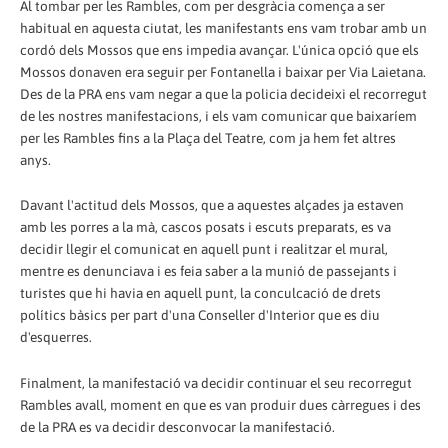
Al tombar per les Rambles, com per desgràcia comença a ser
habitual en aquesta ciutat, les manifestants ens vam trobar amb un
cordó dels Mossos que ens impedia avançar. L'única opció que els
Mossos donaven era seguir per Fontanella i baixar per Via Laietana.
Des de la PRA ens vam negar a que la policia decideixi el recorregut
de les nostres manifestacions, i els vam comunicar que baixaríem
per les Rambles fins a la Plaça del Teatre, com ja hem fet altres
anys.
Davant l'actitud dels Mossos, que a aquestes alçades ja estaven
amb les porres a la mà, cascos posats i escuts preparats, es va
decidir llegir el comunicat en aquell punt i realitzar el mural,
mentre es denunciava i es feia saber a la munió de passejants i
turistes que hi havia en aquell punt, la conculcació de drets
polítics bàsics per part d'una Conseller d'Interior que es diu
d'esquerres.
Finalment, la manifestació va decidir continuar el seu recorregut
Rambles avall, moment en que es van produir dues càrregues i des
de la PRA es va decidir desconvocar la manifestació.