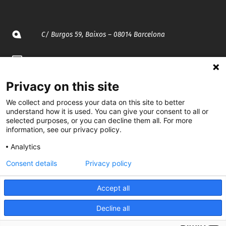
C/ Burgos 59, Baixos – 08014 Barcelona
spccc@
spcgtcatalunya.cat
Privacy on this site
935 120 481
We collect and process your data on this site to better
understand how it is used. You can give your consent to all or
@CGTCatalunya
selected purposes, or you can decline them all. For more
information, see our privacy policy.
cgtcatalunya
Analytics
CGTCatalunya
Consent details
Privacy policy
cgtcatalunya
Accept all
Decline all
Desenvolupat per