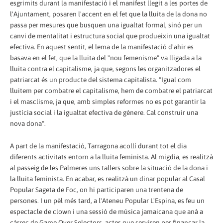
esgrimits durant la manifestació i el manifest llegit a les portes de
l'Ajuntament, posaren l'accent en el fet que la lluita de la dona no
passa per mesures que busquen una igualtat formal, sinó per un
canvi de mentalitat i estructura social que produeixin una igualtat
efectiva. En aquest sentit, el lema de la manifestació d'ahir es
basava en el fet, que la lluita del "nou femenisme" va lligada a la
lluita contra el capitalisme, ja que, segons les organitzadores el
patriarcat és un producte del sistema capitalista. "Igual com
lluitem per combatre el capitalisme, hem de combatre el patriarcat
i el masclisme, ja que, amb simples reformes no es pot garantir la
justícia social i la igualtat efectiva de gènere. Cal construir una
nova dona".
A part de la manifestació, Tarragona acollí durant tot el dia
diferents activitats entorn a la lluita feminista. Al migdia, es realitzà
al passeig de les Palmeres uns tallers sobre la situació de la dona i
la lluita feminista. En acabar, es realitzà un dinar popular al Casal
Popular Sageta de Foc, o­n hi participaren una trentena de
persones. I un pèl més tard, a l'Ateneu Popular L'Espina, es feu un
espectacle de clown i una sessió de música jamaicana que anà a
càrrec de Game Over Selectors, actes que serviren per finançar la