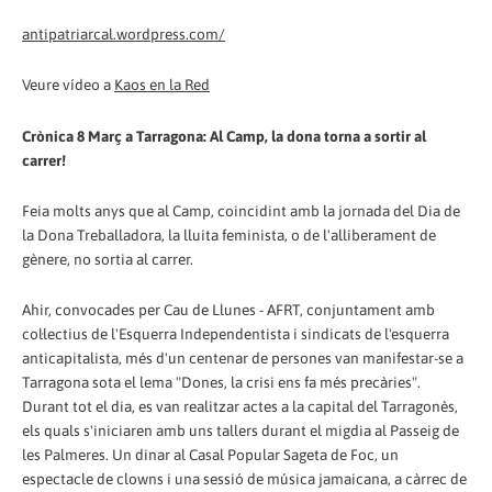
antipatriarcal.wordpress.com/
Veure vídeo a
Kaos en la Red
Crònica 8 Març a Tarragona: Al Camp, la dona torna a sortir al
carrer!
Feia molts anys que al Camp, coincidint amb la jornada del Dia de
la Dona Treballadora, la lluita feminista, o de l'alliberament de
gènere, no sortia al carrer.
Ahir, convocades per Cau de Llunes - AFRT, conjuntament amb
col·lectius de l'Esquerra Independentista i sindicats de l'esquerra
anticapitalista, més d'un centenar de persones van manifestar-se a
Tarragona sota el lema "Dones, la crisi ens fa més precàries".
Durant tot el dia, es van realitzar actes a la capital del Tarragonès,
els quals s'iniciaren amb uns tallers durant el migdia al Passeig de
les Palmeres. Un dinar al Casal Popular Sageta de Foc, un
espectacle de clowns i una sessió de música jamaicana, a càrrec de