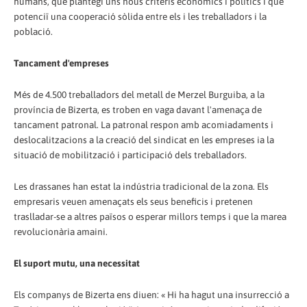
humans, que plantegi uns nous criteris econòmics i polítics i que
potenciï una cooperació sòlida entre els i les treballadors i la
població.
Tancament d'empreses
Més de 4.500 treballadors del metall de Merzel Burguiba, a la
província de Bizerta, es troben en vaga davant l'amenaça de
tancament patronal. La patronal respon amb acomiadaments i
deslocalitzacions a la creació del sindicat en les empreses ia la
situació de mobilització i participació dels treballadors.
Les drassanes han estat la indústria tradicional de la zona. Els
empresaris veuen amenaçats els seus beneficis i pretenen
traslladar-se a altres països o esperar millors temps i que la marea
revolucionària amaini.
El suport mutu, una necessitat
Els companys de Bizerta ens diuen: « Hi ha hagut una insurrecció a