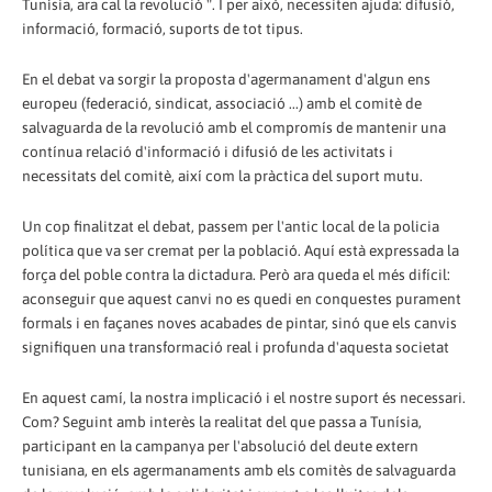
Tunísia, ara cal la revolució ". I per això, necessiten ajuda: difusió,
informació, formació, suports de tot tipus.
En el debat va sorgir la proposta d'agermanament d'algun ens
europeu (federació, sindicat, associació ...) amb el comitè de
salvaguarda de la revolució amb el compromís de mantenir una
contínua relació d'informació i difusió de les activitats i
necessitats del comitè, així com la pràctica del suport mutu.
Un cop finalitzat el debat, passem per l'antic local de la policia
política que va ser cremat per la població. Aquí està expressada la
força del poble contra la dictadura. Però ara queda el més difícil:
aconseguir que aquest canvi no es quedi en conquestes purament
formals i en façanes noves acabades de pintar, sinó que els canvis
signifiquen una transformació real i profunda d'aquesta societat
En aquest camí, la nostra implicació i el nostre suport és necessari.
Com? Seguint amb interès la realitat del que passa a Tunísia,
participant en la campanya per l'absolució del deute extern
tunisiana, en els agermanaments amb els comitès de salvaguarda