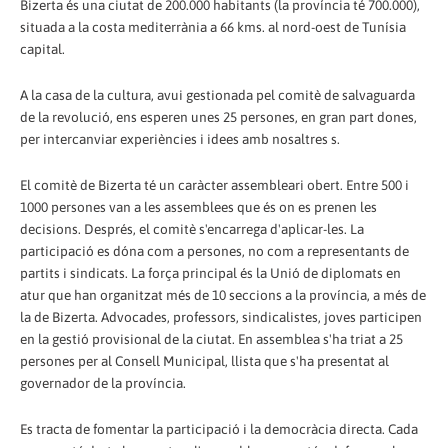
Bizerta és una ciutat de 200.000 habitants (la província té 700.000),
situada a la costa mediterrània a 66 kms. al nord-oest de Tunísia
capital.
A la casa de la cultura, avui gestionada pel comitè de salvaguarda
de la revolució, ens esperen unes 25 persones, en gran part dones,
per intercanviar experiències i idees amb nosaltres s.
El comitè de Bizerta té un caràcter assembleari obert. Entre 500 i
1000 persones van a les assemblees que és on es prenen les
decisions. Després, el comitè s'encarrega d'aplicar-les. La
participació es dóna com a persones, no com a representants de
partits i sindicats. La força principal és la Unió de diplomats en
atur que han organitzat més de 10 seccions a la província, a més de
la de Bizerta. Advocades, professors, sindicalistes, joves participen
en la gestió provisional de la ciutat. En assemblea s'ha triat a 25
persones per al Consell Municipal, llista que s'ha presentat al
governador de la província.
Es tracta de fomentar la participació i la democràcia directa. Cada