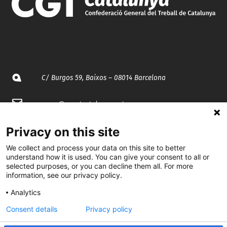
C/ Burgos 59, Baixos – 08014 Barcelona
spccc@
spcgtcatalunya.cat
935 120 481
Privacy on this site
We collect and process your data on this site to better
understand how it is used. You can give your consent to all or
@CGTCatalunya
selected purposes, or you can decline them all. For more
information, see our privacy policy.
cgtcatalunya
Analytics
CGTCatalunya
Consent details
Privacy policy
cgtcatalunya