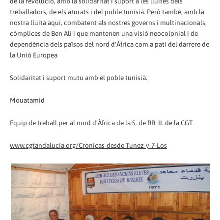
de la revolució, amb la solidaritat i suport a les lluites dels
treballadors, de els aturats i del poble tunisià. Però també, amb la
nostra lluita aquí, combatent als nostres governs i multinacionals,
còmplices de Ben Ali i que mantenen una visió neocolonial i de
dependència dels països del nord d'Àfrica com a pati del darrere de
la Unió Europea
Solidaritat i suport mutu amb el poble tunisià.
Mouatamid
Equip de treball per al nord d'Àfrica de la S. de RR. II. de la CGT
www.cgtandalucia.org/Cronicas-desde-Tunez-y-7-Los