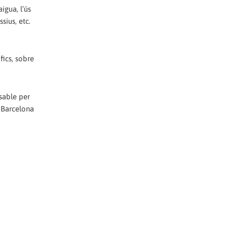
igua, l’ús
ius, etc.
fics, sobre
sable per
e Barcelona