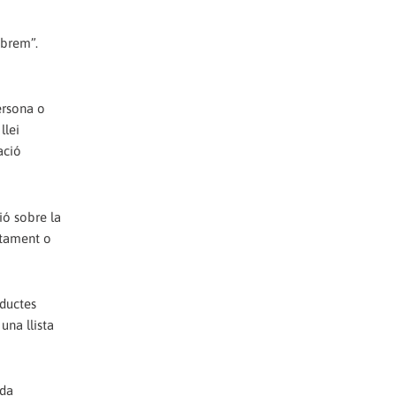
mbrem”.
ersona o
llei
ació
ió sobre la
ectament o
oductes
una llista
ada