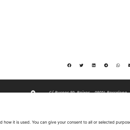
C/ Burgos 59, Baixos – 08014 Barcelona
spccc@
spcgtcatalunya.cat
d how it is used. You can give your consent to all or selected purpos
935 120 481