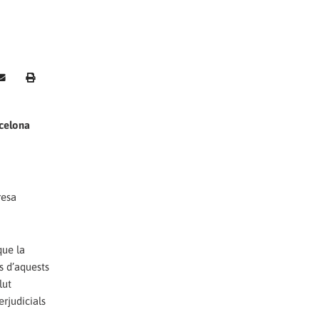
rcelona
resa
que la
s d’aquests
lut
rjudicials