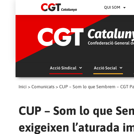
QUI SOM
Acció Sindical
Acció Social
Inici
>
Comunicats
>
CUP – Som lo que Sembrem – CGT Parcs 
CUP – Som lo que Sem
exigeixen l’aturada i