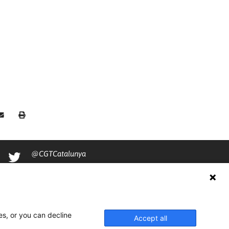
@CGTCatalunya
cgtcatalunya
CGTCatalunya
cgtcatalunya
es, or you can decline
Accept all