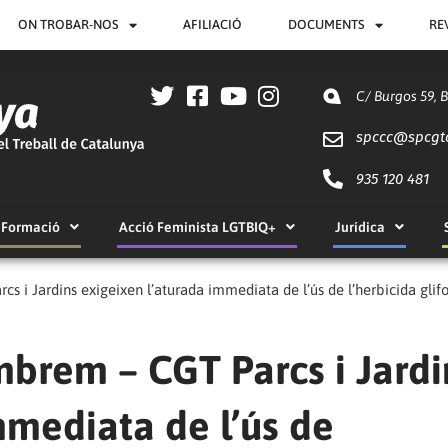
ON TROBAR-NOS
AFILIACIÓ
DOCUMENTS
RE
C/ Burgos 59, 
spccc@
spcgt
935 120 481
Formació
Acció Feminista LGTBIQ+
Jurídica
i Jardins exigeixen l’aturada immediata de l’ús de l’herbicida glifo
brem – CGT Parcs i Jardi
mmediata de l’ús de