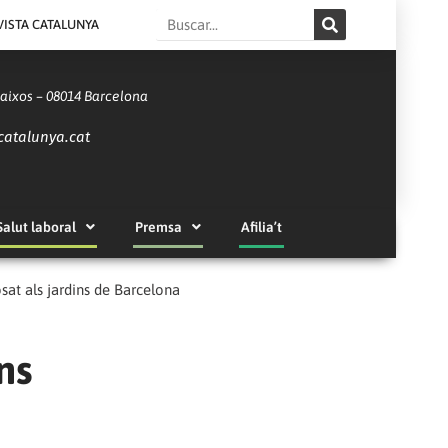
Search
VISTA CATALUNYA
Baixos – 08014 Barcelona
catalunya.cat
Salut laboral
Premsa
Afilia’t
sat als jardins de Barcelona
ns