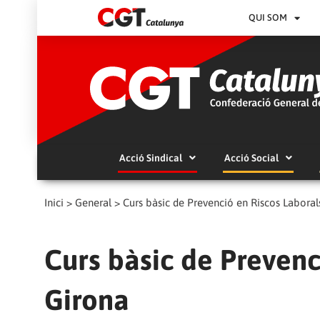
QUI SOM
Acció Sindical
Acció Social
Inici
>
General
>
Curs bàsic de Prevenció en Riscos Laboral
Curs bàsic de Prevenc
Girona