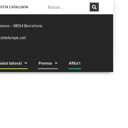
Search
VISTA CATALUNYA
Baixos – 08014 Barcelona
catalunya.cat
Salut laboral
Premsa
Afilia’t