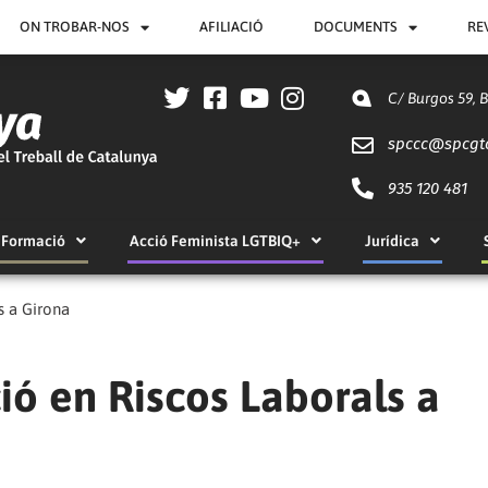
ON TROBAR-NOS
AFILIACIÓ
DOCUMENTS
RE
C/ Burgos 59, 
spccc@
spcgt
935 120 481
Formació
Acció Feminista LGTBIQ+
Jurídica
s a Girona
ió en Riscos Laborals a