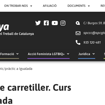
ON TROBAR-NOS
AFILIACIÓ
DOCUMENTS
RE
C/ Burgos 59, 
spccc@
spcgt
935 120 481
Formació
Acció Feminista LGTBIQ+
Jurídica
ric/pràctic a Igualada
 carretiller. Curs
lada