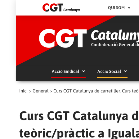
QUI SOM
Acció Sindical
Acció Social
Inici
>
General
>
Curs CGT Catalunya de carretiller. Curs teò
Curs CGT Catalunya de
teòric/pràctic a Igua