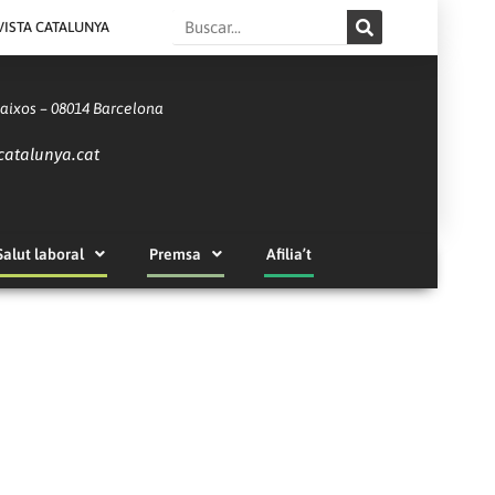
Search
VISTA CATALUNYA
Baixos – 08014 Barcelona
catalunya.cat
Salut laboral
Premsa
Afilia’t