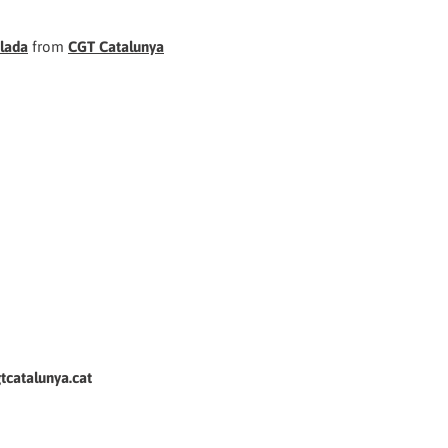
alada
from
CGT Catalunya
atalunya.cat