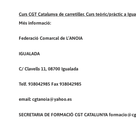
Curs CGT Catalunya de carretiller. Curs teòric/pràctic a Igu
Més informació:
Federació Comarcal de L’ANOIA
IGUALADA
C/ Clavells 11, 08700 Igualada
Telf. 938042985 Fax 938042985
email: cgtanoia@yahoo.es
SECRETARIA DE FORMACIÓ CGT CATALUNYA formacio@cgtc