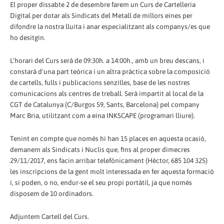
El proper dissabte 2 de desembre farem un Curs de Cartelleria
Digital per dotar als Sindicats del Metall de millors eines per
difondre la nostra lluita i anar especialitzant als companys/es que
ho desitgin.
L'horari del Curs serà de 09:30h. a 14:00h., amb un breu descans, i
constarà d'una part teòrica i un altra pràctica sobre la composició
de cartells, fulls i publicacions senzilles, base de les nostres
comunicacions als centres de treball. Serà impartit al local de la
CGT de Catalunya (C/Burgos 59, Sants, Barcelona) pel company
Marc Bria, utilitzant com a eina INKSCAPE (programari lliure).
Tenint en compte que només hi han 15 places en aquesta ocasió,
demanem als Sindicats i Nuclis que, fins al proper dimecres
29/11/2017, ens facin arribar telefònicament (Hèctor, 685 104 325)
les inscripcions de la gent molt interessada en fer aquesta formació
i, si poden, o no, endur-se el seu propi portàtil, ja que només
disposem de 10 ordinadors.
Adjuntem Cartell del Curs.