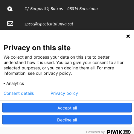
C/ Burgos 59, Baixos – 08014 Barcelona
spccc@
spcgtcatalunya.cat
935 120 481
Privacy on this site
@CGTCatalunya
We collect and process your data on this site to better
understand how it is used. You can give your consent to all or
selected purposes, or you can decline them all. For more
cgtcatalunya
information, see our privacy policy.
CGTCatalunya
Analytics
cgtcatalunya
Consent details
Privacy policy
Accept all
Desenvolupat per
Decline all
Powered by