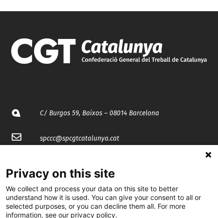
C/ Burgos 59, Baixos – 08014 Barcelona
spccc@
spcgtcatalunya.cat
935 120 481
Privacy on this site
We collect and process your data on this site to better
@CGTCatalunya
understand how it is used. You can give your consent to all or
selected purposes, or you can decline them all. For more
cgtcatalunya
information, see our privacy policy.