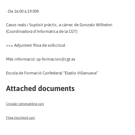
- De 16.00 a 19.00h
Casos reals i Supòsit pràctic, a càrrec de Gonzalo Wilhelmi
(Coordinadora d'Informàtica de la CGT)
>>> Adjuntem fitxa de sol·licitud.
Més informació: sp-formacion@cgt.es
Escola de Formació Confederal “Eladio Villanueva”
Attached documents
Circular convocatòria curs
Fitxa inscripció curs