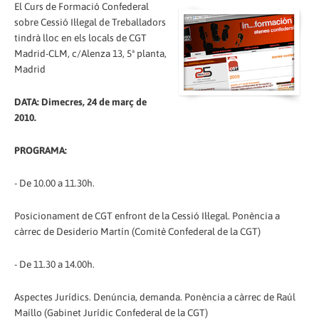
El Curs de Formació Confederal
sobre Cessió Il·legal de Treballadors
tindrà lloc en els locals de CGT
Madrid-CLM, c/Alenza 13, 5ª planta,
Madrid
DATA: Dimecres, 24 de març de
2010.
PROGRAMA:
- De 10.00 a 11.30h.
Posicionament de CGT enfront de la Cessió Il·legal. Ponència a
càrrec de Desiderio Martín (Comitè Confederal de la CGT)
- De 11.30 a 14.00h.
Aspectes Jurídics. Denúncia, demanda. Ponència a càrrec de Raúl
Maíllo (Gabinet Jurídic Confederal de la CGT)