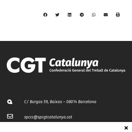
C/ Burgos 59, Baixos – 08014 Barcelona
spccc@
spcgtcatalunya.cat
935 120 481