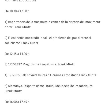
- Dimarts 21 d'octubre
De 10.30 a 12.00 h.
1) Importància de la transmissió crítica de la història del moviment
obrer. Frank Mintz
2) El col·lectivisme tradicional i el problema del pas directe al
socialisme. Frank Mintz
De 12.15 a 14.00 h.
3) 1910-1917 Magonisme i zapatisme. Frank Mintz
4) 1917-1921 els soviets lliures d'Ucraïna i Kronstadt. Frank Mintz
5) Alemanya, l'espartakisme i Itàlia, l'ocupació de les fàbriques.
Frank Mintz
De 16.00 a 17.45 h.