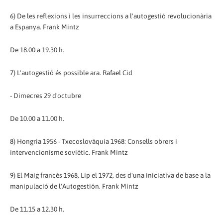
6) De les reflexions i les insurreccions a l'autogestió revolucionària
a Espanya. Frank Mintz
De 18.00 a 19.30 h.
7) L'autogestió és possible ara. Rafael Cid
- Dimecres 29 d'octubre
De 10.00 a 11.00 h.
8) Hongria 1956 - Txecoslovàquia 1968: Consells obrers i
intervencionisme soviétic. Frank Mintz
9) El Maig francès 1968, Lip el 1972, des d'una iniciativa de base a la
manipulació de l'Autogestión. Frank Mintz
De 11.15 a 12.30 h.