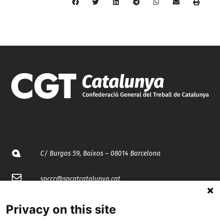
C/ Burgos 59, Baixos – 08014 Barcelona
spccc@
spcgtcatalunya.cat
935 120 481
Privacy on this site