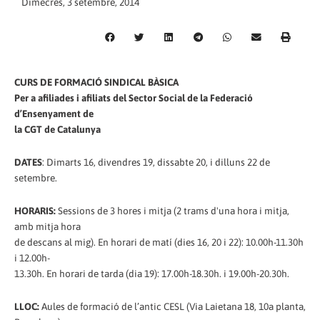
Dimecres, 3 setembre, 2014
CURS DE FORMACIÓ SINDICAL BÀSICA
Per a afiliades i afiliats del Sector Social de la Federació
d’Ensenyament de
la CGT de Catalunya
DATES
: Dimarts 16, divendres 19, dissabte 20, i dilluns 22 de
setembre.
HORARIS:
Sessions de 3 hores i mitja (2 trams d'una hora i mitja,
amb mitja hora
de descans al mig). En horari de matí (dies 16, 20 i 22): 10.00h-11.30h
i 12.00h-
13.30h. En horari de tarda (dia 19): 17.00h-18.30h. i 19.00h-20.30h.
LLOC:
Aules de formació de l’antic CESL (Via Laietana 18, 10a planta,