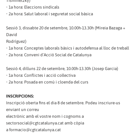
Tisminetzky)
• 1a hora: Eleccions sindicals
• 2a hora: Salut laboral i seguretat social bàsica
Sessió 3, dissabte 20 de setembre, 10.00h-13.30h (Mireia Bazaga +
David
Rodríguez)
• 1a hora: Conceptes laborals bàsics i autodefensa al lloc de treball
• 2a hora: Conveni d’Acció Social de Catalunya
Sessió 4, dilluns 22 de setembre, 10.00h-13.30h (Josep Garcia)
• 1a hora: Conflictes i acció col·lectiva
• 2a hora: Posada en comú i cloenda del curs
INSCRIPCIONS:
Inscripció oberta fins el dia 8 de setembre. Podeu inscriure-us
enviant un correu
electrònic amb el vostre nom i cognoms a
sectorsocial@cgtcatalunya.cat amb còpia
a formacio@cgtcatalunya.cat