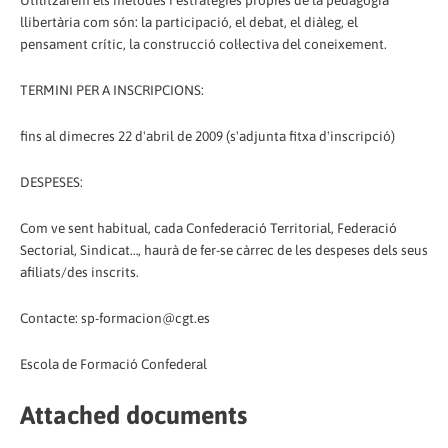
Utilitzarem els mètodes i estratègies pròpies de la pedagogia
llibertària com són: la participació, el debat, el diàleg, el
pensament crític, la construcció col·lectiva del coneixement.
TERMINI PER A INSCRIPCIONS:
fins al dimecres 22 d'abril de 2009 (s'adjunta fitxa d'inscripció)
DESPESES:
Com ve sent habitual, cada Confederació Territorial, Federació
Sectorial, Sindicat…, haurà de fer-se càrrec de les despeses dels seus
afiliats/des inscrits.
Contacte: sp-formacion@cgt.es
Escola de Formació Confederal
Attached documents