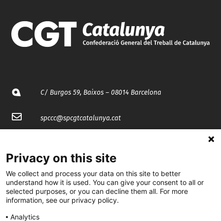
C/ Burgos 59, Baixos – 08014 Barcelona
spccc@
spcgtcatalunya.cat
935 120 481
Privacy on this site
@CGTCatalunya
We collect and process your data on this site to better
understand how it is used. You can give your consent to all or
selected purposes, or you can decline them all. For more
cgtcatalunya
information, see our privacy policy.
CGTCatalunya
Analytics