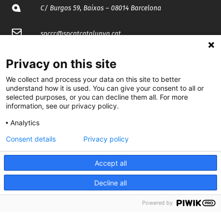
C/ Burgos 59, Baixos – 08014 Barcelona
spccc@
spcgtcatalunya.cat
935 120 481
Privacy on this site
We collect and process your data on this site to better
@CGTCatalunya
understand how it is used. You can give your consent to all or
selected purposes, or you can decline them all. For more
information, see our privacy policy.
cgtcatalunya
Analytics
CGTCatalunya
Consent details
Privacy policy
cgtcatalunya
Accept all
Decline all
Desenvolupat per
Powered by