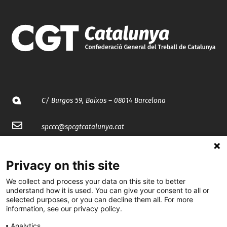
C/ Burgos 59, Baixos – 08014 Barcelona
spccc@
spcgtcatalunya.cat
935 120 481
Privacy on this site
We collect and process your data on this site to better
@CGTCatalunya
understand how it is used. You can give your consent to all or
selected purposes, or you can decline them all. For more
cgtcatalunya
information, see our privacy policy.
CGTCatalunya
Analytics