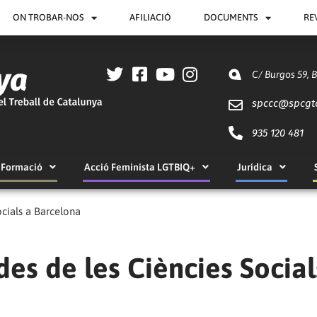
ON TROBAR-NOS
AFILIACIÓ
DOCUMENTS
RE
C/ Burgos 59, 
spccc@
spcgt
935 120 481
Formació
Acció Feminista LGTBIQ+
Jurídica
Socials a Barcelona
 des de les Ciències Social