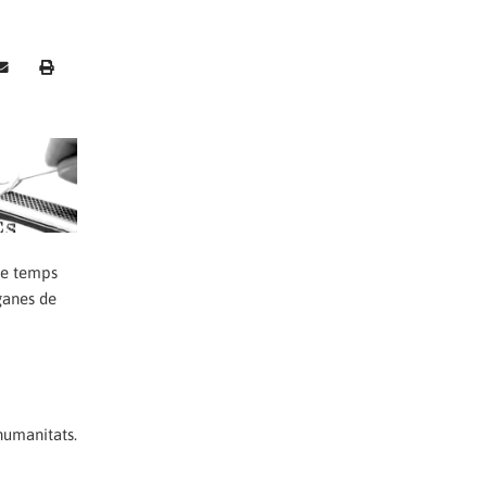
 de temps
 ganes de
 humanitats.