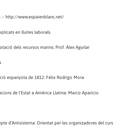
it – http://www.espaienblanc.net/
plicats en lluites laborals
ació dels recursos marins: Prof. Àlex Aguilar
s
tució espanyola de 1812: Félix Rodrigo Mora
acions de l’Estat a Amèrica Llatina: Marco Aparicio
ncepte d’Antisistema: Orientat per les organizadores del curs