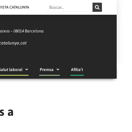
Search
VISTA CATALUNYA
Baixos – 08014 Barcelona
catalunya.cat
Salut laboral
Premsa
Afilia’t
s a