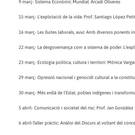
9 març- Sistema Econòmic Mundial: Arcadi Oliveres
15 març- L’explotació de la vida: Prof. Santiago López Pet
16 març- Les lluites laborals, avui: Amb diversos ponents im
22 març- La desgovernança com a sistema de poder. L’explot
23 març- Ecologia política, cultura i territori: Mónica Varga
29 març- Opressió nacional i genocidi cultural a la consti
30 març- Més enllà de l’Estat, pobles indígenes i transform
5 abril- Comunicació i societat del risc: Prof. Jan González
6 abril-Taller práctic: Anàlisi del Discurs al voltant del co