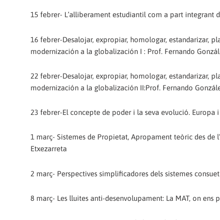
15 febrer- L’alliberament estudiantil com a part integrant de
16 febrer-Desalojar, expropiar, homologar, estandarizar, plani
modernización a la globalización I : Prof. Fernando Gonzá
22 febrer-Desalojar, expropiar, homologar, estandarizar, plani
modernización a la globalización II:Prof. Fernando Gonzál
23 febrer-El concepte de poder i la seva evolució. Europa i 
1 març- Sistemes de Propietat, Apropament teòric des de l
Etxezarreta
2 març- Perspectives simplificadores dels sistemes consuetud
8 març- Les lluites anti-desenvolupament: La MAT, on ens po