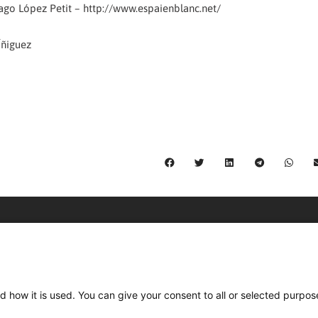
ago López Petit – http://www.espaienblanc.net/
 Íñiguez
C/ Burgos 59, Baixos – 08014 Barcelona
spccc@
spcgtcatalunya.cat
d how it is used. You can give your consent to all or selected purpos