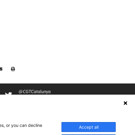
@CGTCatalunya
cgtcatalunya
CGTCatalunya
es, or you can decline
cgtcatalunya
Accept all