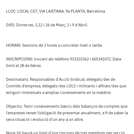
LLOC: LOCAL CGT, VIA LAIETANA, 9a PLANTA, Barcelona
DIES: Dimecres, 5,12 i 26 de Març; 2 i 9 d'Abril.
HORARI: Sessions de 3 hores a concretar matí o tarda.
INSCRIPCIONS: trucant als telèfons 933103362 i 605341072; Data
límit el 28 de febrer.
Destinataris: Responsables d'Acció Sindical, delegats/des de
Comitès d'empresa, delegats/des LOLS i militants i afiliats/des que
estiguin interessats a ampliar coneixements en la matèria.
Objectiu: Tenir coneixements bàsics dels balanços de comptes que
l'empreses tenen l'obligació de presentar anualment, a fi de saber la
seva situació i evolució d'un any a un altre.
Nota: Hi haurà un límit d'inscripcions de tres membres per secció