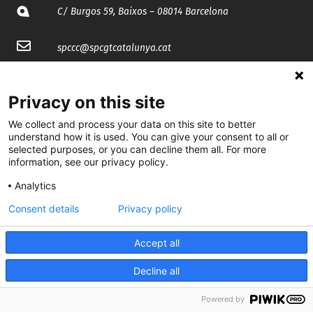
C/ Burgos 59, Baixos – 08014 Barcelona
spccc@
spcgtcatalunya.cat
935 120 481
Privacy on this site
@CGTCatalunya
We collect and process your data on this site to better
understand how it is used. You can give your consent to all or
selected purposes, or you can decline them all. For more
cgtcatalunya
information, see our privacy policy.
CGTCatalunya
Analytics
cgtcatalunya
Consent details
Privacy policy
Accept all
Desenvolupat per
Decline all
Powered by